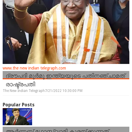
www.the new indian telegraph.com
ദ്രൗപദി മുർമു ഇന്ത്യയുടെ പതിനഞ്ചാമത്
രാഷ്ട്രപതി
The New Indian Telegraph
7/21/2022 10:30:00 PM
Popular Posts
ആർണബ് ഗോസ്വാമി കുരയ്ക്കുന്നത്