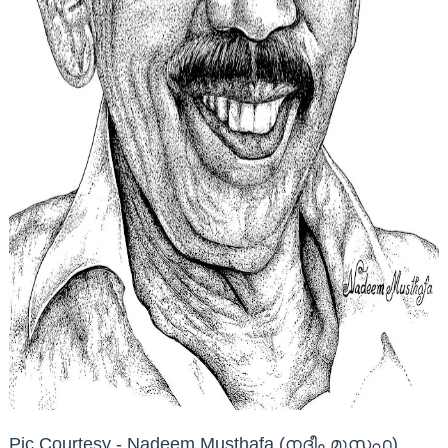
Pic Courtesy - Nadeem Musthafa (നദീം മുസ്തഫ)