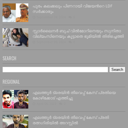
പൂരം കലക്കലും പിണറായി വിജയൻറെ LDF
സർക്കാരും
September 28, 2024
0
സ്റ്റാർലൈനർ ബുച് വിൽമോറിനെയും സുനിതാ
വില്യംസിനെയും കൂട്ടാതെ ഭൂമിയിൽ തിരിച്ചെത്തി
September 09, 2024
0
SEARCH
REGIONAL
എലത്തൂർ ട്രെയിൻ തീവെപ്പ് കേസ് പ്രതിയെ
കോഴിക്കോട് എത്തിച്ചു
April 06, 2023
0
എലത്തൂർ ട്രെയിൻ തീവെപ്പ് കേസ് പ്രതി
രത്നഗിരിയിൽ അറസ്റ്റിൽ