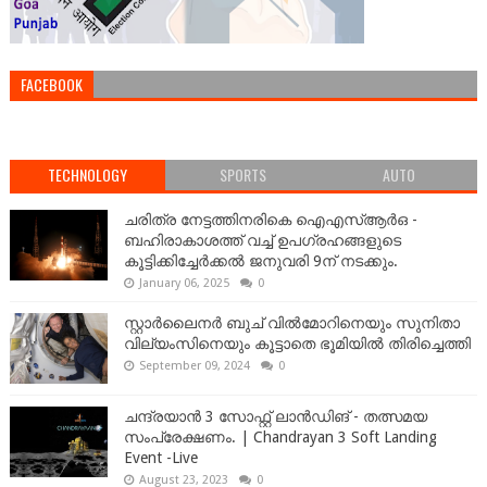
FACEBOOK
TECHNOLOGY
SPORTS
AUTO
ചരിത്ര നേട്ടത്തിനരികെ ഐഎസ്ആർഒ -
ബഹിരാകാശത്ത് വച്ച് ഉപഗ്രഹങ്ങളുടെ
കൂട്ടിക്കിച്ചേർക്കൽ ജനുവരി 9ന് നടക്കും.
January 06, 2025
0
സ്റ്റാർലൈനർ ബുച് വിൽമോറിനെയും സുനിതാ
വില്യംസിനെയും കൂട്ടാതെ ഭൂമിയിൽ തിരിച്ചെത്തി
September 09, 2024
0
ചന്ദ്രയാൻ 3 സോഫ്റ്റ് ലാൻഡിങ് - തത്സമയ
സംപ്രേക്ഷണം. | Chandrayan 3 Soft Landing
Event -Live
August 23, 2023
0