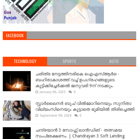
FACEBOOK
TECHNOLOGY
SPORTS
AUTO
ചരിത്ര നേട്ടത്തിനരികെ ഐഎസ്ആർഒ -
ബഹിരാകാശത്ത് വച്ച് ഉപഗ്രഹങ്ങളുടെ
കൂട്ടിക്കിച്ചേർക്കൽ ജനുവരി 9ന് നടക്കും.
January 06, 2025
0
സ്റ്റാർലൈനർ ബുച് വിൽമോറിനെയും സുനിതാ
വില്യംസിനെയും കൂട്ടാതെ ഭൂമിയിൽ തിരിച്ചെത്തി
September 09, 2024
0
ചന്ദ്രയാൻ 3 സോഫ്റ്റ് ലാൻഡിങ് - തത്സമയ
സംപ്രേക്ഷണം. | Chandrayan 3 Soft Landing