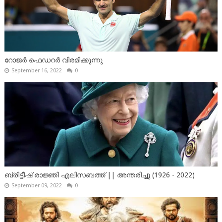
റോജർ ഫെഡറർ വിരമിക്കുന്നു
September 16, 2022
0
ബ്രിട്ടീഷ് രാജ്ഞി എലിസബത്ത് || അന്തരിച്ചു (1926 - 2022)
September 09, 2022
0