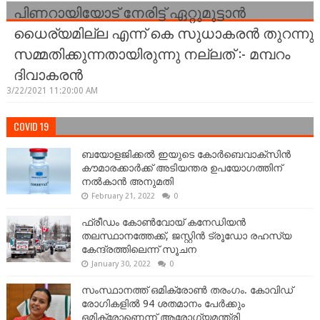
പിണറായിയോട് നേരിട്ട് ഏറ്റുമുട്ടാന്‍
ധൈര്യമില്ല എന്ന് കെ സുധാകരന്‍ തുറന്നു
സമ്മതിക്കുന്നതായിരുന്നു നല്ലത് :- മമ്പറം
ദിവാകരന്‍
3/22/2021 11:20:00 AM
COVID 19
ബയോളജിക്കല്‍ ഇയുടെ കോര്‍ബെവാക്സിൻ
കൗമാരക്കാർക്ക് അടിയന്തര ഉപയോഗത്തിന്
നൽകാൻ അനുമതി
February 21, 2022
0
ഫ്രീഡം കോണ്‍വോയ് കനേഡിയന്‍
തലസ്ഥാനത്തേക്ക്, ജസ്റ്റിൻ ട്രൂഡോ രഹസ്യ
കേന്ദ്രത്തിലെന്ന് സൂചന
January 30, 2022
0
സംസ്ഥാനത്ത് ഒമിക്രോണ്‍ തരംഗം. കോവിഡ്
രോഗികളിൽ 94 ശതമാനം പേർക്കും
ഒമിക്രോണെന്ന് ആരോഗ്യമന്ത്രി