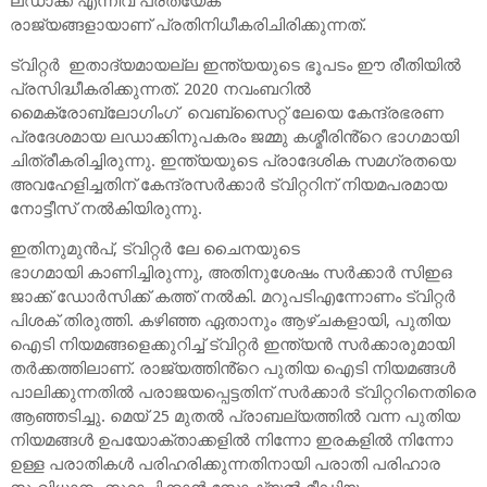
ലഡാക്ക് എന്നിവ പ്രത്യേക
രാജ്യങ്ങളായാണ് പ്രതിനിധീകരിചിരിക്കുന്നത്.
ട്വിറ്റർ ഇതാദ്യമായല്ല ഇന്ത്യയുടെ ഭൂപടം ഈ രീതിയിൽ
പ്രസിദ്ധീകരിക്കുന്നത്. 2020 നവംബറിൽ
മൈക്രോബ്ലോഗിംഗ് വെബ്‌സൈറ്റ് ലേയെ കേന്ദ്രഭരണ
പ്രദേശമായ ലഡാക്കിനുപകരം ജമ്മു കശ്മീരിൻ്റെ ഭാഗമായി
ചിത്രീകരിച്ചിരുന്നു. ഇന്ത്യയുടെ പ്രാദേശിക സമഗ്രതയെ
അവഹേളിച്ചതിന് കേന്ദ്രസർക്കാർ ട്വിറ്ററിന് നിയമപരമായ
നോട്ടീസ് നൽകിയിരുന്നു.
ഇതിനുമുൻപ്, ട്വിറ്റർ ലേ ചൈനയുടെ
ഭാഗമായി കാണിച്ചിരുന്നു, അതിനുശേഷം സർക്കാർ സിഇഒ
ജാക്ക് ഡോർസിക്ക് കത്ത് നൽകി. മറുപടിഎന്നോണം ട്വിറ്റർ
പിശക് തിരുത്തി. കഴിഞ്ഞ ഏതാനും ആഴ്ചകളായി, പുതിയ
ഐടി നിയമങ്ങളെക്കുറിച്ച് ട്വിറ്റർ ഇന്ത്യൻ സർക്കാരുമായി
തർക്കത്തിലാണ്. രാജ്യത്തിൻ്റെ പുതിയ ഐടി നിയമങ്ങൾ
പാലിക്കുന്നതിൽ പരാജയപ്പെട്ടതിന് സർക്കാർ ട്വിറ്ററിനെതിരെ
ആഞ്ഞടിച്ചു. മെയ് 25 മുതൽ പ്രാബല്യത്തിൽ വന്ന പുതിയ
നിയമങ്ങൾ ഉപയോക്താക്കളിൽ നിന്നോ ഇരകളിൽ നിന്നോ
ഉള്ള പരാതികൾ പരിഹരിക്കുന്നതിനായി പരാതി പരിഹാര