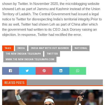
shown by Twitter. In November 2020, the microblogging website
showed Leh as part of Jammu and Kashmir instead of the Union
Territory of Ladakh. The Central Government had issued a legal
notice to Twitter for disrespecting India's territorial integrity.Prior to
this as well, Twitter had shown Leh as part of China after which
the government had written to its CEO Jack Dorsey raising an
objection. In response, Twitter had rectified the error.
TAGS:
INDIA
INDIA MAP WITH OUT KASHMIR
NATIONAL
THE NEW INDIAN TELEGRAPH
TWITTER
WWW.THE NEW INDIAN TELEGRAPH.COM
RELATED POSTS