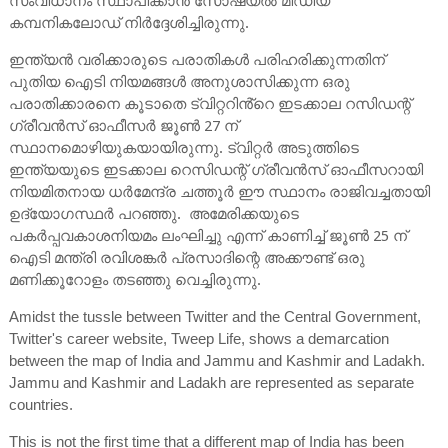
സംവിധാനം സ്ഥാപിക്കാൻ സോഷ്യൽ മീഡിയ
കമ്പനികലോഡ് നിർദ്ദേശിച്ചിരുന്നു.
ഇന്ത്യൻ വരിക്കാരുടെ പരാതികൾ പരിഹരിക്കുന്നതിന്
പുതിയ ഐടി നിയമങ്ങൾ അനുശാസിക്കുന്ന ഒരു
പരാതിക്കാരനെ കൂടാതെ ട്വിറ്ററിൻ്റെ ഇടക്കാല റസിഡന്റ്
ഗ്രീവൻസ് ഓഫീസർ ജൂൺ 27 ന്
സ്ഥാനമൊഴിയുകയായിരുന്നു. ട്വിറ്റർ അടുത്തിടെ
ഇന്ത്യയുടെ ഇടക്കാല റെസിഡന്റ് ഗ്രീവൻസ് ഓഫീസറായി
നിയമിതനായ ധർമേന്ദ്ര ചത്തൂർ ഈ സ്ഥാനം രാജിവച്ചതായി
ഉദ്യോഗസ്ഥർ പറഞ്ഞു. അമേരിക്കയുടെ
പകർപ്പവകാശനിയമം ലംഘിച്ചു എന്ന് കാണിച്ച് ജൂൺ 25 ന്
ഐടി മന്ത്രി രവിശങ്കർ പ്രസാദിന്റെ അക്കൗണ്ട് ഒരു
മണിക്കൂറോളം തടഞ്ഞു വെച്ചിരുന്നു.
Amidst the tussle between Twitter and the Central Government,
Twitter's career website, Tweep Life, shows a demarcation
between the map of India and Jammu and Kashmir and Ladakh.
Jammu and Kashmir and Ladakh are represented as separate
countries.
This is not the first time that a different map of India has been