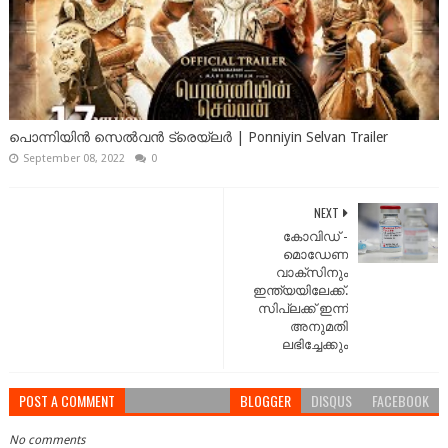
പൊന്നിയിൻ സെൽവൻ ട്രെയ്‌ലർ | Ponniyin Selvan Trailer
September 08, 2022
0
NEXT
കോവിഡ് -
മൊഡേണ
വാക്‌സിനും
ഇന്ത്യയിലേക്ക്.
സിപ്ലക്ക് ഇന്ന്
അനുമതി
ലഭിച്ചേക്കും
POST A COMMENT
BLOGGER
DISQUS
FACEBOOK
No comments