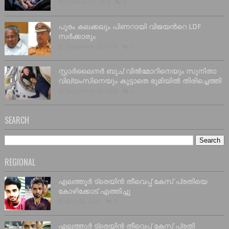
October 11, 2024
0
പൂരം കലക്കലും പിണറായി വിജയൻറെ LDF
സർക്കാരും
September 28, 2024
0
സ്റ്റാർലൈനർ ബുച് വിൽമോറിനെയും സുനിതാ
വില്യംസിനെയും കൂട്ടാതെ ഭൂമിയിൽ തിരിച്ചെത്തി
September 09, 2024
0
SEARCH
REGIONAL
എലത്തൂർ ട്രെയിൻ തീവെപ്പ് കേസ് പ്രതിയെ
കോഴിക്കോട് എത്തിച്ചു
April 06, 2023
0
എലത്തൂർ ട്രെയിൻ തീവെപ്പ് കേസ് പ്രതി