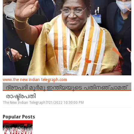
www.the new indian telegraph.com
ദ്രൗപദി മുർമു ഇന്ത്യയുടെ പതിനഞ്ചാമത്
രാഷ്ട്രപതി
The New Indian Telegraph
7/21/2022 10:30:00 PM
Popular Posts