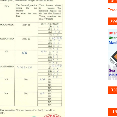
Tweet
ASS
FAC
TE