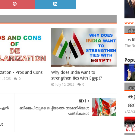
www.t
ദ്
പത
The N
Popu
ization - Pros and Cons
Why does India want to
strengthen ties with Egypt?
1, 2023
0
ആ
July 10, 2023
0
കു
NEXT
ജ
െ എൻ
ബിജെപിയുടെ ഒപ്പിടാത്ത നാമനിർദ്ദേശ
9/27/
പത്രികകൾ
ങൾ