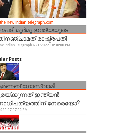
he new indian telegraph.com
രൗപദി മുർമു ഇന്ത്യയുടെ
ിനഞ്ചാമത് രാഷ്ട്രപതി
ew Indian Telegraph
7/21/2022 10:30:00 PM
lar Posts
ർണബ് ഗോസ്വാമി
രയ്ക്കുന്നത് ഇന്ത്യൻ
നാധിപത്യത്തിന് നേരെയോ?
2020 07:07:00 PM