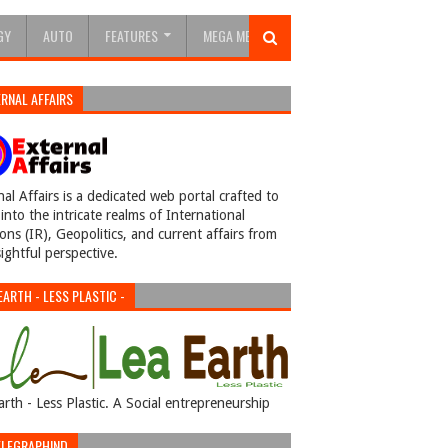
GY
AUTO
FEATURES
MEGA MENU
RNAL AFFAIRS
nal Affairs is a dedicated web portal crafted to
into the intricate realms of International
ions (IR), Geopolitics, and current affairs from
sightful perspective.
EARTH - LESS PLASTIC -
arth - Less Plastic. A Social entrepreneurship
LEGRAPHIND