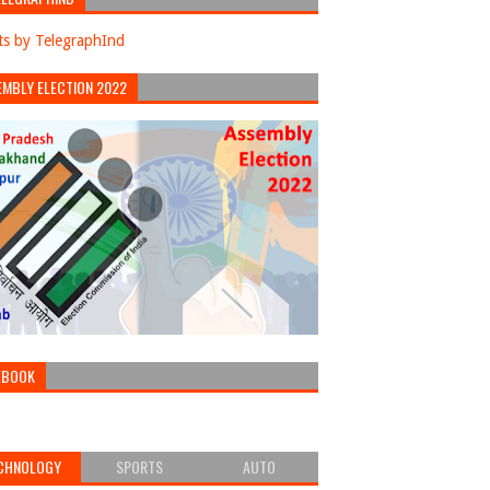
s by TelegraphInd
EMBLY ELECTION 2022
EBOOK
CHNOLOGY
SPORTS
AUTO