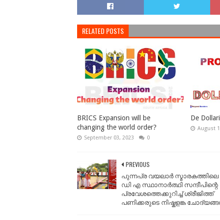
RELATED POSTS
BRICS Expansion will be
De Dollar
changing the world order?
August 1
September 03, 2023
0
PREVIOUS
പുന്നപ്ര വയലാർ സ്മാരകത്തില
ഡി എ സ്ഥാനാർത്ഥി സന്ദീപിന്റെ
പ്രവേശത്തെക്കുറിച്ച് ശ്രീജിത്ത്
പണിക്കരുടെ നിഷ്കളങ്ക ചോദ്യങ്