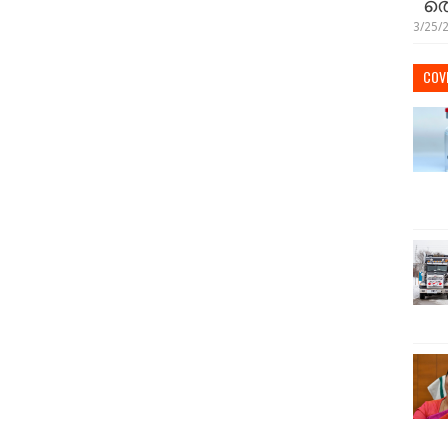
തെ
3/25/
COVI