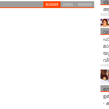
ട്
BLOGGER
DISQUS
FACEBOOK
ആര
3/22/
വയ
പാ
മാ
യു
വി
11/23
സ
ഉമ
- 