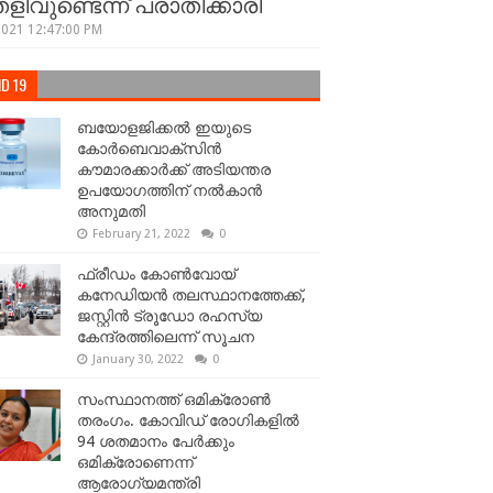
ളിവുണ്ടെന്ന് പരാതിക്കാരി
2021 12:47:00 PM
D 19
ബയോളജിക്കല്‍ ഇയുടെ
കോര്‍ബെവാക്സിൻ
കൗമാരക്കാർക്ക് അടിയന്തര
ഉപയോഗത്തിന് നൽകാൻ
അനുമതി
February 21, 2022
0
ഫ്രീഡം കോണ്‍വോയ്
കനേഡിയന്‍ തലസ്ഥാനത്തേക്ക്,
ജസ്റ്റിൻ ട്രൂഡോ രഹസ്യ
കേന്ദ്രത്തിലെന്ന് സൂചന
January 30, 2022
0
സംസ്ഥാനത്ത് ഒമിക്രോണ്‍
തരംഗം. കോവിഡ് രോഗികളിൽ
94 ശതമാനം പേർക്കും
ഒമിക്രോണെന്ന്
ആരോഗ്യമന്ത്രി