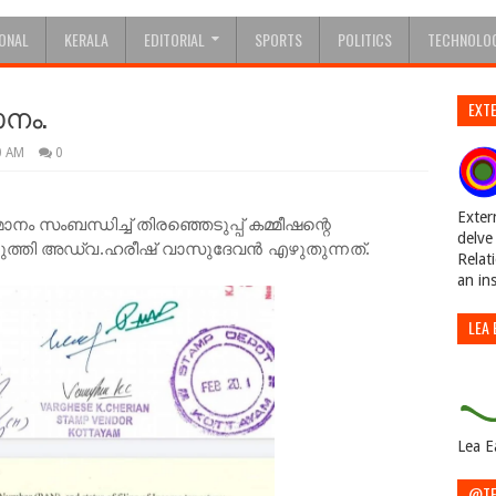
IONAL
KERALA
EDITORIAL
SPORTS
POLITICS
TECHNOLO
ാനം.
EXTE
0 AM
0
Exter
ാനം സംബന്ധിച്ച് തിരഞ്ഞെടുപ്പ് കമ്മീഷന്റെ
delve 
ുത്തി
അഡ്വ.ഹരീഷ് വാസുദേവൻ എഴുതുന്നത്.
Relat
an in
LEA 
Lea E
@TE