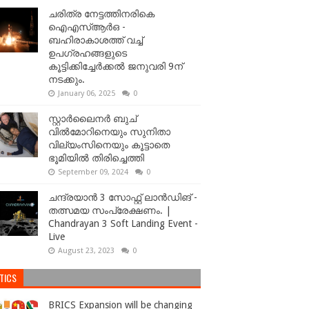
ചരിത്ര നേട്ടത്തിനരികെ
ഐഎസ്ആർഒ -
ബഹിരാകാശത്ത് വച്ച്
ഉപഗ്രഹങ്ങളുടെ
കൂട്ടിക്കിച്ചേർക്കൽ ജനുവരി 9ന്
നടക്കും.
January 06, 2025
0
സ്റ്റാർലൈനർ ബുച്
വിൽമോറിനെയും സുനിതാ
വില്യംസിനെയും കൂട്ടാതെ
ഭൂമിയിൽ തിരിച്ചെത്തി
September 09, 2024
0
ചന്ദ്രയാൻ 3 സോഫ്റ്റ് ലാൻഡിങ് -
തത്സമയ സംപ്രേക്ഷണം. |
Chandrayan 3 Soft Landing Event -
Live
August 23, 2023
0
TICS
BRICS Expansion will be changing