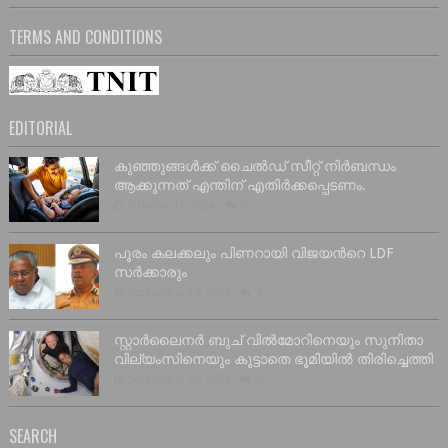
TERMS AND CONDITIONS
EDITORIAL
കുഞ്ഞുങ്ങൾക്ക് ചൈൽഡ് സീറ്റ് നിർബന്ധം
ആക്കുന്നത് എന്തിന് എതിർക്കപ്പെടണം.
October 11, 2024
0
പൂരം കലക്കലും പിണറായി വിജയൻറെ LDF
സർക്കാരും
September 28, 2024
0
സ്റ്റാർലൈനർ ബുച് വിൽമോറിനെയും സുനിതാ
വില്യംസിനെയും കൂട്ടാതെ ഭൂമിയിൽ തിരിച്ചെത്തി
September 09, 2024
0
SEARCH