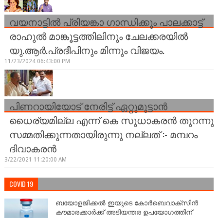
വയനാട്ടിൽ പ്രിയങ്കാ ഗാന്ധിക്കും പാലക്കാട്ട്
രാഹുൽ മാങ്കൂട്ടത്തിലിനും ചേലക്കരയിൽ
യു.ആർ.പ്രദീപിനും മിന്നും വിജയം.
11/23/2024 06:43:00 PM
പിണറായിയോട് നേരിട്ട് ഏറ്റുമുട്ടാന്‍
ധൈര്യമില്ല എന്ന് കെ സുധാകരന്‍ തുറന്നു
സമ്മതിക്കുന്നതായിരുന്നു നല്ലത് :- മമ്പറം
ദിവാകരന്‍
3/22/2021 11:20:00 AM
COVID 19
ബയോളജിക്കല്‍ ഇയുടെ കോര്‍ബെവാക്സിൻ
കൗമാരക്കാർക്ക് അടിയന്തര ഉപയോഗത്തിന്