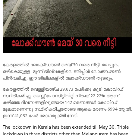
കേരളത്തിൽ ലോക്ക്ഡൗൺ മെയ് 30 വരെ നീട്ടി. മലപ്പുറം
ഒഴികെയുള്ള മൂന്ന് ജില്ലകളിലെ ട്രിപ്പിൾ ലോക്ക്ഡൗൺ
പിൻവലിച്ചു. ഈ ജില്ലകളിൽ ലോക്ക്ഡൗൺ തുടരും.
കേരളത്തില്‍ വെള്ളിയാഴ്ച 29,673 പേര്‍ക്കു കൂടി കോവിഡ്
സ്ഥിരീകരിച്ചു. ടെസ്റ്റ് പോസിറ്റിവിറ്റി നിരക്ക് 22.22% ആണ് .
കഴിഞ്ഞ ദിവസങ്ങളിലുണ്ടായ 142 മരണങ്ങൾ കോവിഡ്
മൂലമാണെന്നു സ്ഥിരീകരിച്ചതോടെ ആകെ മരണം 6994 ആയി.
ഇന്ന് 41,032 പേര്‍ രോഗമുക്തി നേടി.
The lockdown in Kerala has been extended till May 30. Triple
lockdown in three districts other than Malappuram has been