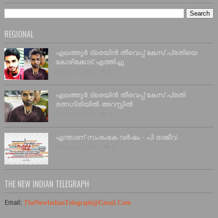
REGIONAL
എലത്തൂർ ട്രെയിൻ തീവെപ്പ് കേസ് പ്രതിയെ
കോഴിക്കോട് എത്തിച്ചു
April 06, 2023
0
എലത്തൂർ ട്രെയിൻ തീവെപ്പ് കേസ് പ്രതി
രത്നഗിരിയിൽ അറസ്റ്റിൽ
April 05, 2023
0
എന്താണ് സംരംഭക വർഷം - പി രാജീവ്
March 05, 2023
0
THE NEW INDIAN TELEGRAPH
Email:
T
he
N
ew
I
ndian
T
elegraph@
G
mail.
C
om