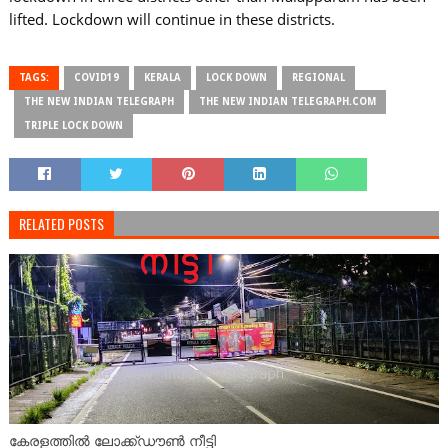
lifted. Lockdown will continue in these districts.
TAGS:
COVID19
KERALA
LOCK DOWN
REGIONAL
THE NEW INDIAN TELEGRAPH
THE NEW INDIAN TELEGRAPH.COM
TRIPLE LOCK DOWN
RELATED POSTS
കേരളത്തിൽ ലോക്ക്ഡൗൺ നീട്ടി