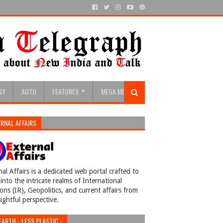
GY
AUTO
FEATURES
MEGA MENU
RNAL AFFAIRS
nal Affairs is a dedicated web portal crafted to
into the intricate realms of International
ions (IR), Geopolitics, and current affairs from
sightful perspective.
EARTH - LESS PLASTIC -