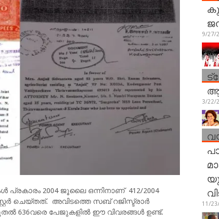
കു
ജ
9/27/
ട്
ആര
3/22/
വയ
പാ
മാ
യു
വി
രേഖകള്‍ പ്രകാരം 2004 ജൂലൈ ഒന്നിനാണ് 412/2004
റ്റര്‍ ചെയ്തത്. അവിടത്തെ സബ് റജിസ്ട്രാര്‍
11/23
തല്‍ 636വരെ പേജുകളില്‍ ഈ വിവരങ്ങള്‍ ഉണ്ട്.