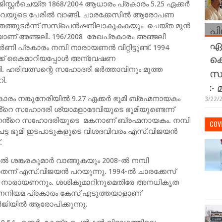
ിസ്റ്റര്‍ചെയ്ത 1868/2004 ആധാരം പ്രകാരം 5.25 ഏക്കര്‍
്തവയുടെ പേരില്‍ വാങ്ങി. ചാരക്കേസില്‍ ആരോപണ
്തുടര്‍ന്ന് സസ്‌പെന്‍ഷനിലാകുകകയും ചെയ്ത മുന്‍
പി
യയാണ് അഞ്ജലി. 196/2008 രേഖപ്രകാരം അഞ്ജലി
ഏറ
ി പ്രകാരം നമ്പി നാരായണന്‍ വിറ്റിട്ടുണ്ട്. 1994
കെ
്ക് കൈമാറിയപ്പോള്‍ അന്വേഷണ
 ഹരിവത്സന്റെ സഹോദരീ ഭര്‍ത്താവിനും മൂത്ത
സമ
ി.
:-
രം നങ്കുനേരിയില്‍ 9.27 ഏക്കര്‍ ഭൂമി ബ്രഹ്മനായകം
3/22/
്സൻ്റെ സഹോദരി ശ്യാമളാദേവിയുടെ ഭൂമിയുണ്ടെന്ന്
ായണൻ്റെ സഹോദരിയുടെ മകനാണ് ബ്രഹ്മനായകം. നമ്പി
COVI
ട്ട ഭൂമി ഇടപാടുകളുടെ വിശദവിവരം എസ്.വിജയന്‍
.
്‍ ശങ്കരകുമാര്‍ വാങ്ങുകയും 2008-ല്‍ നമ്പി
്ന് എസ്.വിജയന്‍ പറയുന്നു. 1994-ല്‍ ചാരക്കേസ്
്പി നാരായണനും. ശശികുമാറിനുമെതിരേ അനധികൃത
ോധനനിയമ പ്രകാരം കേസ് എടുത്തയാളാണ്
ജിയില്‍ ആരോപിക്കുന്നു.