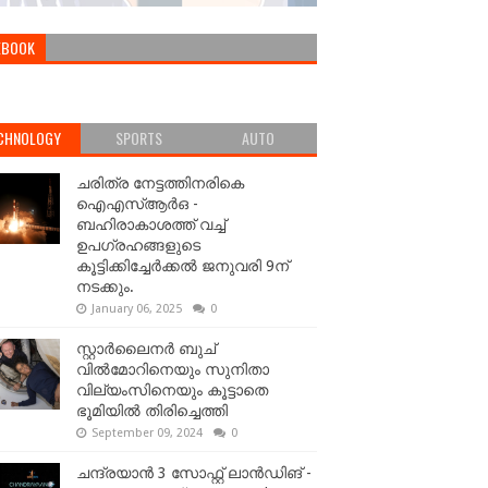
EBOOK
CHNOLOGY
SPORTS
AUTO
ചരിത്ര നേട്ടത്തിനരികെ
ഐഎസ്ആർഒ -
ബഹിരാകാശത്ത് വച്ച്
ഉപഗ്രഹങ്ങളുടെ
കൂട്ടിക്കിച്ചേർക്കൽ ജനുവരി 9ന്
നടക്കും.
January 06, 2025
0
സ്റ്റാർലൈനർ ബുച്
വിൽമോറിനെയും സുനിതാ
വില്യംസിനെയും കൂട്ടാതെ
ഭൂമിയിൽ തിരിച്ചെത്തി
September 09, 2024
0
ചന്ദ്രയാൻ 3 സോഫ്റ്റ് ലാൻഡിങ് -