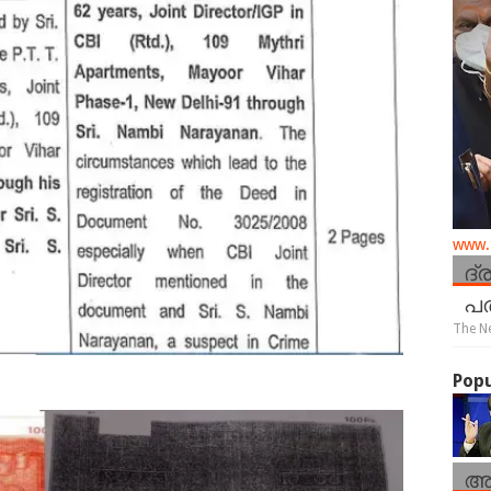
www.t
ദ്
പത
The N
Popu
ആ