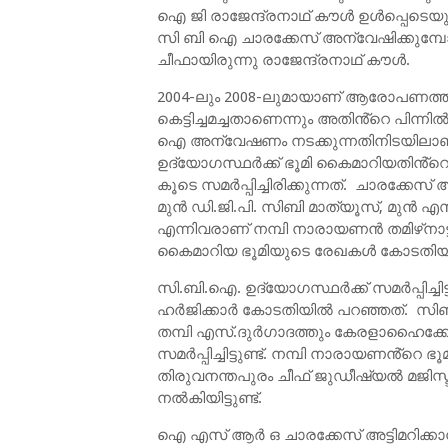
ഐ ജി രാജേന്ദ്രനാഥ് കൗള്‍ ഉള്‍പ്പെട
സി ബി ഐ ചാരക്കേസ് അന്വേഷിക്കുമ്
ചീഫായിരുന്നു രാജേന്ദ്രനാഥ് കൗള്‍.
2004-ലും 2008-ലുമായാണ് ആരോപണത്തിൽ
കെട്ടിച്ചമച്ചതാണെന്നും അതിൻ്റെ പിന്നില
ഐ അന്വേഷണം നടക്കുന്നതിനിടയിലാണ് കേ
ഉദ്യോഗസ്ഥര്‍ക്ക് ഭൂമി കൈമാറിയതിൻ്
കൂടെ സമർപ്പിച്ചിരിക്കുന്നത്. ചാരക്
മുന്‍ ഡി.ജി.പി. സിബി മാത്യൂസ്, മുന്‍ എ
എന്നിവരാണ് നമ്പി നാരായണന്‍ തമിഴ്‌നാട
കൈമാറിയ ഭൂമിയുടെ രേഖകള്‍ കോടതിയില്‍ 
സി.ബി.ഐ. ഉദ്യോഗസ്ഥര്‍ക്ക് സമര്‍പ്പിച്
ഹര്‍ജിക്കാര്‍ കോടതിയിൽ പറഞ്ഞത്. സ
തമ്പി എസ്.ദുര്‍ഗാദത്തും കേരളാഹൈക്
സമര്‍പ്പിച്ചിട്ടുണ്ട്. നമ്പി നാരായണൻ്റെ
തിരുവനന്തപുരം ചീഫ് ജുഡീഷ്യല്‍ മജിസ്ട
നല്‍കിയിട്ടുണ്ട്.
ഐ എസ് ആര്‍ ഒ ചാരക്കേസ് അട്ടിമറിക്കാന