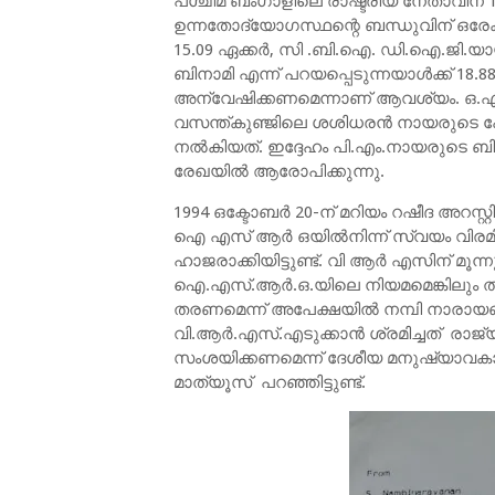
പശ്ചിമ ബംഗാളിലെ രാഷ്ട്രീയ നേതാവിന് 10
ഉന്നതോദ്യോഗസ്ഥന്റെ ബന്ധുവിന് ഒരേക്
15.09 ഏക്കര്‍, സി .ബി.ഐ. ഡി.ഐ.ജി.യാ
ബിനാമി എന്ന് പറയപ്പെടുന്നയാള്‍ക്ക് 18
അന്വേഷിക്കണമെന്നാണ് ആവശ്യം. ഒ.എന്‍
വസന്ത്കുഞ്ജിലെ ശശിധരന്‍ നായരുടെ പ
നല്‍കിയത്. ഇദ്ദേഹം പി.എം.നായരുടെ ബ
രേഖയില്‍ ആരോപിക്കുന്നു.
1994 ഒക്ടോബര്‍ 20-ന് മറിയം റഷീദ അറസ്
ഐ എസ് ആര്‍ ഒയില്‍നിന്ന് സ്വയം വിരമ
ഹാജരാക്കിയിട്ടുണ്ട്. വി ആര്‍ എസിന് മൂ
ഐ.എസ്.ആര്‍.ഒ.യിലെ നിയമമെങ്കിലും തൻ
തരണമെന്ന് അപേക്ഷയില്‍ നമ്പി നാരായണന്‍ 
വി.ആര്‍.എസ്.എടുക്കാന്‍ ശ്രമിച്ചത് രാജ
സംശയിക്കണമെന്ന് ദേശീയ മനുഷ്യാവകാ
മാത്യൂസ് പറഞ്ഞിട്ടുണ്ട്.