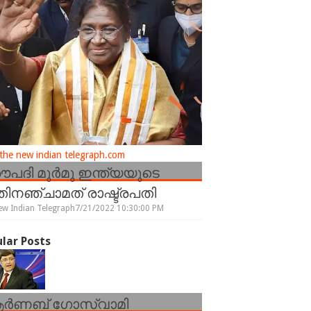
he new indian telegraph.com
രൗപദി മുർമു ഇന്ത്യയുടെ
ിനഞ്ചാമത് രാഷ്ട്രപതി
ew Indian Telegraph
7/21/2022 10:30:00 PM
lar Posts
ർണബ് ഗോസ്വാമി