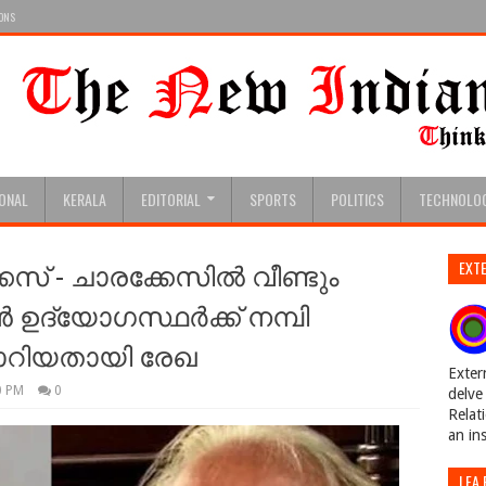
IONS
IONAL
KERALA
EDITORIAL
SPORTS
POLITICS
TECHNOLO
് - ചാരക്കേസില്‍ വീണ്ടും
EXTE
ഉദ്യോഗസ്ഥര്‍ക്ക് നമ്പി
ാറിയതായി രേഖ
Exter
0 PM
0
delve 
Relat
an in
LEA 