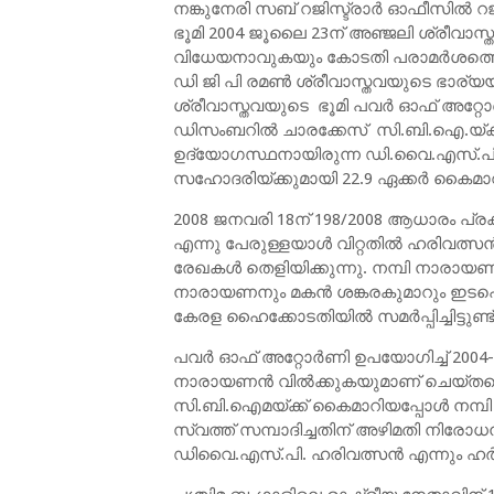
നങ്കുനേരി സബ് റജിസ്ട്രാര്‍ ഓഫീസില്‍ റജ
ഭൂമി 2004 ജൂലൈ 23ന് അഞ്ജലി ശ്രീവാസ
വിധേയനാവുകയും കോടതി പരാമര്‍ശത്തെത
ഡി ജി പി രമണ്‍ ശ്രീവാസ്തവയുടെ ഭാര്
ശ്രീവാസ്തവയുടെ ഭൂമി പവര്‍ ഓഫ് അറ്റോര്‍ണ
ഡിസംബറില്‍ ചാരക്കേസ് സി.ബി.ഐ.യ്ക
ഉദ്യോഗസ്ഥനായിരുന്ന ഡി.വൈ.എസ്.പി.
സഹോദരിയ്ക്കുമായി 22.9 ഏക്കര്‍ കൈമാറ
2008 ജനവരി 18ന് 198/2008 ആധാരം പ്രകാ
എന്നു പേരുള്ളയാള്‍ വിറ്റതില്‍ ഹരിവത
രേഖകള്‍ തെളിയിക്കുന്നു. നമ്പി നാര
നാരായണനും മകന്‍ ശങ്കരകുമാറും ഇടപെ
കേരള ഹൈക്കോടതിയില്‍ സമര്‍പ്പിച്ചിട്ടുണ്ട്
പവര്‍ ഓഫ് അറ്റോര്‍ണി ഉപയോഗിച്ച് 2004-ല
നാരായണന്‍ വില്‍ക്കുകയുമാണ് ചെയ്തതെന
സി.ബി.ഐമയ്ക്ക് കൈമാറിയപ്പോള്‍ നമ
സ്വത്ത് സമ്പാദിച്ചതിന് അഴിമതി നിര
ഡിവൈ.എസ്.പി. ഹരിവത്സന്‍ എന്നും ഹര്‍