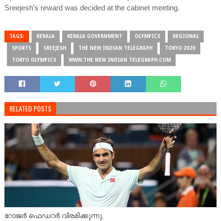
Sreejesh's reward was decided at the cabinet meeting.
TAGS:
KERALA
KERALA GOVERNMENT
OLYMPICS
REGIONAL
SPORTS
SREEJESH
THE NEW INDIAN TELEGRAPH
TOKYO 2020
TOKYO OLYMPICS
WWW.THE NEW INDIAN TELEGRAPH.COM
RELATED POSTS
റോജർ ഫെഡറർ വിരമിക്കുന്നു