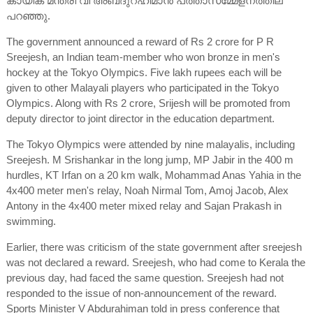
കായിക മന്ത്രി വി അബ്‌ദുറഹിമാൻ പത്താസമ്മേളനത്തില
പറഞ്ഞു.
The government announced a reward of Rs 2 crore for P R
Sreejesh, an Indian team-member who won bronze in men's
hockey at the Tokyo Olympics. Five lakh rupees each will be
given to other Malayali players who participated in the Tokyo
Olympics. Along with Rs 2 crore, Srijesh will be promoted from
deputy director to joint director in the education department.
The Tokyo Olympics were attended by nine malayalis, including
Sreejesh. M Srishankar in the long jump, MP Jabir in the 400 m
hurdles, KT Irfan on a 20 km walk, Mohammad Anas Yahia in the
4x400 meter men's relay, Noah Nirmal Tom, Amoj Jacob, Alex
Antony in the 4x400 meter mixed relay and Sajan Prakash in
swimming.
Earlier, there was criticism of the state government after sreejesh
was not declared a reward. Sreejesh, who had come to Kerala the
previous day, had faced the same question. Sreejesh had not
responded to the issue of non-announcement of the reward.
Sports Minister V Abdurahiman told in press conference that