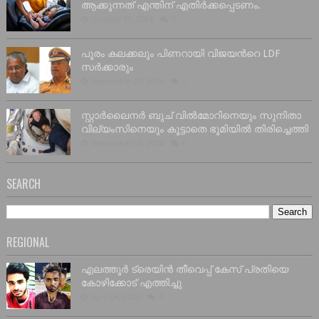
ആക്കുന്നത് എന്തിന് എതിർക്കപ്പെടണം.
October 11, 2024
0
പൂരം കലക്കലും പിണറായി വിജയൻറെ LDF
സർക്കാരും
September 28, 2024
0
സ്റ്റാർലൈനർ ബുച് വിൽമോറിനെയും സുനിതാ
വില്യംസിനെയും കൂട്ടാതെ ഭൂമിയിൽ തിരിച്ചെത്തി
September 09, 2024
0
SEARCH
REGIONAL
എലത്തൂർ ട്രെയിൻ തീവെപ്പ് കേസ് പ്രതിയെ
കോഴിക്കോട് എത്തിച്ചു
April 06, 2023
0