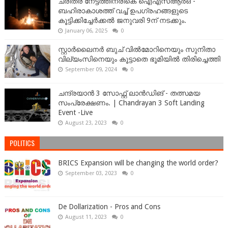
ചരിത്ര നേട്ടത്തിനരികെ ഐഎസ്ആർഒ -
ബഹിരാകാശത്ത് വച്ച് ഉപഗ്രഹങ്ങളുടെ
കൂട്ടിക്കിച്ചേർക്കൽ ജനുവരി 9ന് നടക്കും.
January 06, 2025
0
സ്റ്റാർലൈനർ ബുച് വിൽമോറിനെയും സുനിതാ
വില്യംസിനെയും കൂട്ടാതെ ഭൂമിയിൽ തിരിച്ചെത്തി
September 09, 2024
0
ചന്ദ്രയാൻ 3 സോഫ്റ്റ് ലാൻഡിങ് - തത്സമയ
സംപ്രേക്ഷണം. | Chandrayan 3 Soft Landing
Event -Live
August 23, 2023
0
POLITICS
BRICS Expansion will be changing the world order?
September 03, 2023
0
De Dollarization - Pros and Cons
August 11, 2023
0