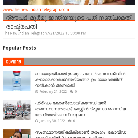
www.the new indian telegraph.com
ദ്രൗപദി മുർമു ഇന്ത്യയുടെ പതിനഞ്ചാമത്
രാഷ്ട്രപതി
The New Indian Telegraph
7/21/2022 10:30:00 PM
Popular Posts
COVID 19
ബയോളജിക്കല്‍ ഇയുടെ കോര്‍ബെവാക്സിൻ
കൗമാരക്കാർക്ക് അടിയന്തര ഉപയോഗത്തിന്
നൽകാൻ അനുമതി
February 21, 2022
0
ഫ്രീഡം കോണ്‍വോയ് കനേഡിയന്‍
തലസ്ഥാനത്തേക്ക്, ജസ്റ്റിൻ ട്രൂഡോ രഹസ്യ
കേന്ദ്രത്തിലെന്ന് സൂചന
January 30, 2022
0
സംസ്ഥാനത്ത് ഒമിക്രോണ്‍ തരംഗം. കോവിഡ്
രോഗികളിൽ 94 ശതമാനം പേർക്കും