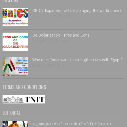
BRICS Expansion will be changing the world order?
September 03, 2023
0
De Dollarization - Pros and Cons
August 11, 2023
0
Why does India want to strengthen ties with Egypt?
July 10, 2023
0
TERMS AND CONDITIONS
EDITORIAL
കുഞ്ഞുങ്ങൾക്ക് ചൈൽഡ് സീറ്റ് നിർബന്ധം