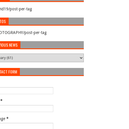
id19/post-per-tag
TOS
OTOGRAPHY/post-per-tag
VIOUS NEWS
TACT FORM
l
*
age
*