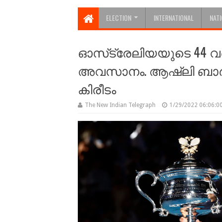
ELECTION
INTERNATIONAL
NAT
ഓസ്‌ട്രേലിയയുടെ 44 വര്
അവസാനം. ആഷ്‌ലി ബാര്‍ട്ട
കിരീടം
The New Indian Telegraph
1/29/2022 06:06:0