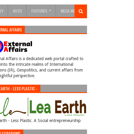
GY
AUTO
FEATURES
MEGA MENU
RNAL AFFAIRS
nal Affairs is a dedicated web portal crafted to
into the intricate realms of International
ions (IR), Geopolitics, and current affairs from
sightful perspective.
EARTH - LESS PLASTIC -
arth - Less Plastic. A Social entrepreneurship
LEGRAPHIND