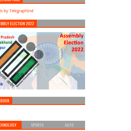
s by TelegraphInd
EMBLY ELECTION 2022
EBOOK
CHNOLOGY
SPORTS
AUTO