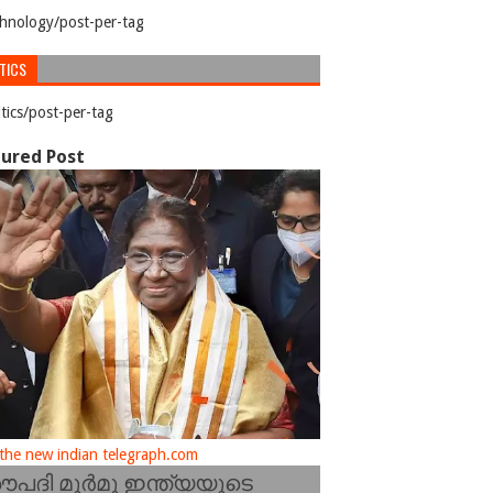
hnology/post-per-tag
TICS
itics/post-per-tag
ured Post
he new indian telegraph.com
രൗപദി മുർമു ഇന്ത്യയുടെ