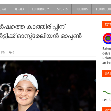
IONAL
KERALA
EDITORIAL
SPORTS
POLITICS
TECHNOLO
‍ഷത്തെ കാത്തിരിപ്പിന്
EXTE
ിക്ക് ഓസ്ട്രേലിയന്‍ ഓപ്പണ്‍
Exter
0 PM
0
delve 
Relat
an in
LEA 
Lea E
@TE