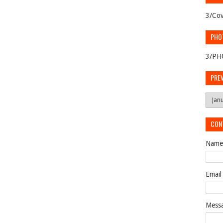
3/Cov
PHO
3/PH
PRE
CON
Name
Emai
Mess