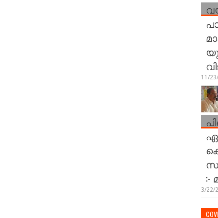
വയ
പാ
മാ
യു
വി
11/23
പി
ഏറ
കെ
സമ
:-
3/22/
COVI