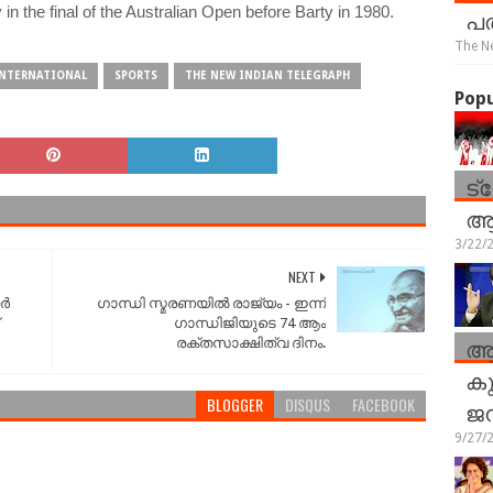
in the final of the Australian Open before Barty in 1980.
പത
The N
NTERNATIONAL
SPORTS
THE NEW INDIAN TELEGRAPH
Popu
ട്
ആര
3/22/
NEXT
യർ
ഗാന്ധി സ്മരണയിൽ രാജ്യം - ഇന്ന്
ഗാന്ധിജിയുടെ 74 ആം
ആ
രക്തസാക്ഷിത്വ ദിനം.
കു
BLOGGER
DISQUS
FACEBOOK
ജ
9/27/