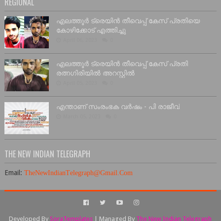
REGIONAL
എലത്തൂർ ട്രെയിൻ തീവെപ്പ് കേസ് പ്രതിയെ
കോഴിക്കോട് എത്തിച്ചു
April 06, 2023
0
എലത്തൂർ ട്രെയിൻ തീവെപ്പ് കേസ് പ്രതി
രത്നഗിരിയിൽ അറസ്റ്റിൽ
April 05, 2023
0
എന്താണ് സംരംഭക വർഷം - പി രാജീവ്
March 05, 2023
0
THE NEW INDIAN TELEGRAPH
Email:
T
he
N
ew
I
ndian
T
elegraph@
G
mail.
C
om
Developed By
SoraTemplates
| Managed By
The New Indian Telegraph