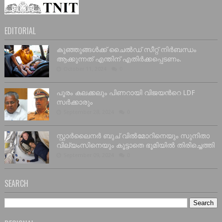
EDITORIAL
കുഞ്ഞുങ്ങൾക്ക് ചൈൽഡ് സീറ്റ് നിർബന്ധം
ആക്കുന്നത് എന്തിന് എതിർക്കപ്പെടണം.
October 11, 2024
0
പൂരം കലക്കലും പിണറായി വിജയൻറെ LDF
സർക്കാരും
September 28, 2024
0
സ്റ്റാർലൈനർ ബുച് വിൽമോറിനെയും സുനിതാ
വില്യംസിനെയും കൂട്ടാതെ ഭൂമിയിൽ തിരിച്ചെത്തി
September 09, 2024
0
SEARCH