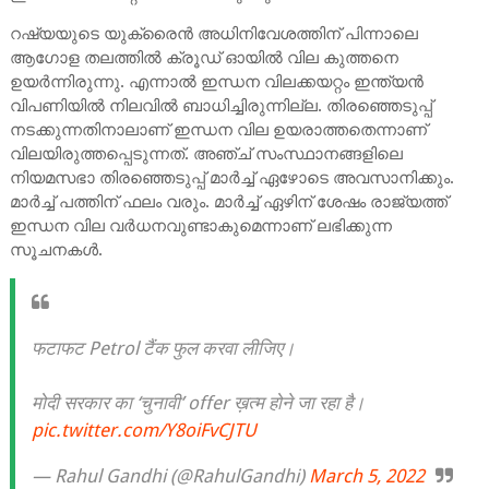
റഷ്യയുടെ യുക്രൈന്‍ അധിനിവേശത്തിന് പിന്നാലെ
ആഗോള തലത്തില്‍ ക്രൂഡ് ഓയില്‍ വില കുത്തനെ
ഉയര്‍ന്നിരുന്നു. എന്നാല്‍ ഇന്ധന വിലക്കയറ്റം ഇന്ത്യന്‍
വിപണിയില്‍ നിലവില്‍ ബാധിച്ചിരുന്നില്ല. തിരഞ്ഞെടുപ്പ്
നടക്കുന്നതിനാലാണ് ഇന്ധന വില ഉയരാത്തതെന്നാണ്
വിലയിരുത്തപ്പെടുന്നത്. അഞ്ച് സംസ്ഥാനങ്ങളിലെ
നിയമസഭാ തിരഞ്ഞെടുപ്പ് മാര്‍ച്ച് ഏഴോടെ അവസാനിക്കും.
മാര്‍ച്ച് പത്തിന് ഫലം വരും. മാര്‍ച്ച് ഏഴിന് ശേഷം രാജ്യത്ത്
ഇന്ധന വില വര്‍ധനവുണ്ടാകുമെന്നാണ് ലഭിക്കുന്ന
സൂചനകൾ.
फटाफट Petrol टैंक फुल करवा लीजिए।
मोदी सरकार का ‘चुनावी’ offer ख़त्म होने जा रहा है।
pic.twitter.com/Y8oiFvCJTU
— Rahul Gandhi (@RahulGandhi)
March 5, 2022