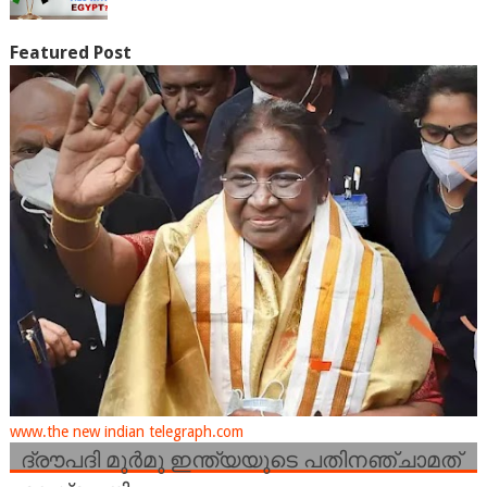
Featured Post
www.the new indian telegraph.com
ദ്രൗപദി മുർമു ഇന്ത്യയുടെ പതിനഞ്ചാമത്