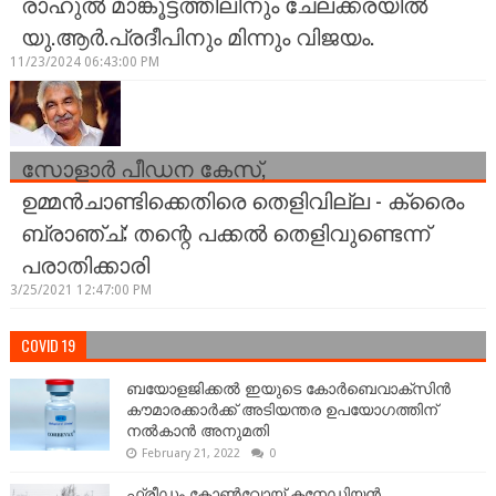
രാഹുൽ മാങ്കൂട്ടത്തിലിനും ചേലക്കരയിൽ
യു.ആർ.പ്രദീപിനും മിന്നും വിജയം.
11/23/2024 06:43:00 PM
സോളാർ പീഡന കേസ്,
ഉമ്മൻചാണ്ടിക്കെതിരെ തെളിവില്ല - ക്രൈം
ബ്രാഞ്ച്; തന്റെ പക്കൽ തെളിവുണ്ടെന്ന്
പരാതിക്കാരി
3/25/2021 12:47:00 PM
COVID 19
ബയോളജിക്കല്‍ ഇയുടെ കോര്‍ബെവാക്സിൻ
കൗമാരക്കാർക്ക് അടിയന്തര ഉപയോഗത്തിന്
നൽകാൻ അനുമതി
February 21, 2022
0
ഫ്രീഡം കോണ്‍വോയ് കനേഡിയന്‍