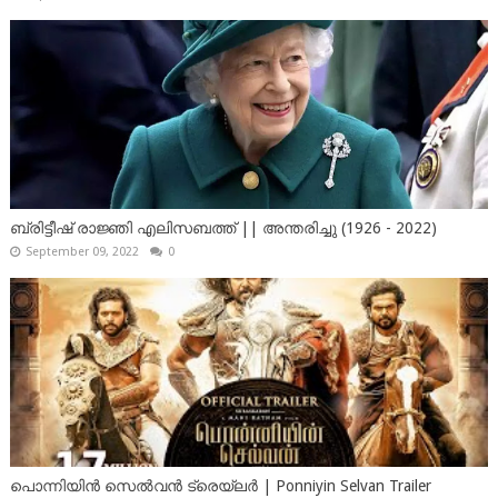
ബ്രിട്ടീഷ് രാജ്ഞി എലിസബത്ത് || അന്തരിച്ചു (1926 - 2022)
September 09, 2022
0
പൊന്നിയിൻ സെൽവൻ ട്രെയ്‌ലർ | Ponniyin Selvan Trailer