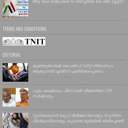
Why does India want to strengthen ties with Egypt?
July 10, 2023
0
TERMS AND CONDITIONS
EDITORIAL
കുഞ്ഞുങ്ങൾക്ക് ചൈൽഡ് സീറ്റ് നിർബന്ധം
ആക്കുന്നത് എന്തിന് എതിർക്കപ്പെടണം.
October 11, 2024
0
പൂരം കലക്കലും പിണറായി വിജയൻറെ LDF
സർക്കാരും
September 28, 2024
0
സ്റ്റാർലൈനർ ബുച് വിൽമോറിനെയും സുനിതാ
വില്യംസിനെയും കൂട്ടാതെ ഭൂമിയിൽ തിരിച്ചെത്തി
September 09, 2024
0