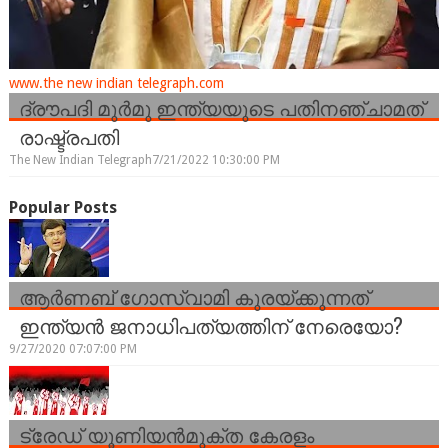
www.the new indian telegraph.com
ദ്രൗപദി മുർമു ഇന്ത്യയുടെ പതിനഞ്ചാമത്
രാഷ്ട്രപതി
The New Indian Telegraph
7/21/2022 10:30:00 PM
Popular Posts
ആർണബ് ഗോസ്വാമി കുരയ്ക്കുന്നത്
ഇന്ത്യൻ ജനാധിപത്യത്തിന് നേരെയോ?
9/27/2020 07:07:00 PM
ട്രേഡ് യൂണിയന്‍മുക്ത കേരളം