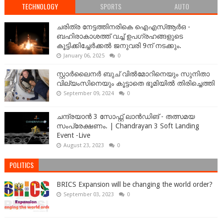
TECHNOLOGY
SPORTS
AUTO
ചരിത്ര നേട്ടത്തിനരികെ ഐഎസ്ആർഒ -
ബഹിരാകാശത്ത് വച്ച് ഉപഗ്രഹങ്ങളുടെ
കൂട്ടിക്കിച്ചേർക്കൽ ജനുവരി 9ന് നടക്കും.
January 06, 2025
0
സ്റ്റാർലൈനർ ബുച് വിൽമോറിനെയും സുനിതാ
വില്യംസിനെയും കൂട്ടാതെ ഭൂമിയിൽ തിരിച്ചെത്തി
September 09, 2024
0
ചന്ദ്രയാൻ 3 സോഫ്റ്റ് ലാൻഡിങ് - തത്സമയ
സംപ്രേക്ഷണം. | Chandrayan 3 Soft Landing
Event -Live
August 23, 2023
0
POLITICS
BRICS Expansion will be changing the world order?
September 03, 2023
0