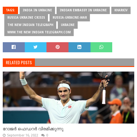
TAGS:
INDIA IN UKRAINE
INDIAN EMBASSY IN UKRAINE
KHARKIV
RUSSIA UKRAINE CRISIS
RUSSIA-UKRAINE-WAR
THE NEW INDIAN TELEGRAPH
UKRAINE
WWW.THE NEW INDIAN TELEGRAPH.COM
RELATED POSTS
റോജർ ഫെഡറർ വിരമിക്കുന്നു
September 16, 2022
0