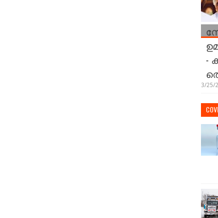
സ
ഉമ
- 
തെ
3/25/
COVI