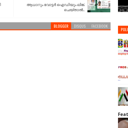
ി
ആധാറും വോട്ടർ ഐഡിയും ലിങ്ക്
ചെയ്‌താൽ..
BLOGGER
DISQUS
FACEBOOK
POLI
Feat