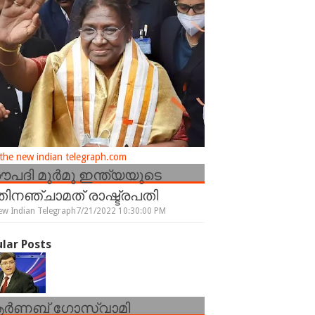
he new indian telegraph.com
രൗപദി മുർമു ഇന്ത്യയുടെ
ിനഞ്ചാമത് രാഷ്ട്രപതി
ew Indian Telegraph
7/21/2022 10:30:00 PM
lar Posts
ർണബ് ഗോസ്വാമി