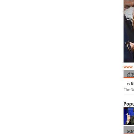
www.t
ദ്
പത
The N
Popu
ആ