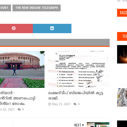
COURT
THE NEW INDIAN TELEGRAPH
FAC
TE
െരിയാർ -
ലക്ഷദ്വീപ് ബിജെപിയിൽ കൂട്ട
ൻ്റിൽ അണപൊട്ടി
രാജി.
തിൻ്റെ രോഷം
May 25, 2021
0
 03, 2021
0
NEXT