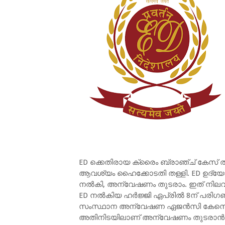
ED ക്കെതിരായ ക്രൈം ബ്രാഞ്ച് കേസ് തു
ആവശ്യം ഹൈക്കോടതി തള്ളി. ED ഉദ്യോഗ
നൽകി, അന്വേഷണം തുടരാം. ഇത് നിലവില
ED നൽകിയ ഹർജ്ജി ഏപ്രിൽ 8ന് പരിഗണ
സംസ്ഥാന അന്വേഷണ ഏജൻസി കേസെടുത
അതിനിടയിലാണ് അന്വേഷണം തുടരാൻ