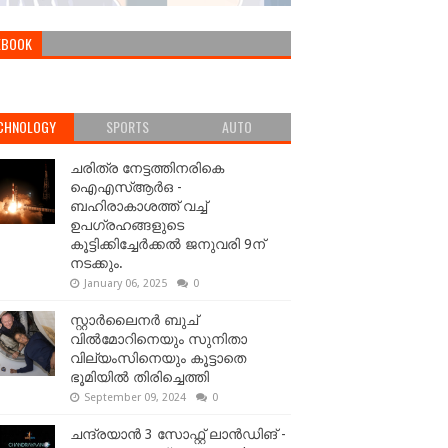
EBOOK
CHNOLOGY
SPORTS
AUTO
ചരിത്ര നേട്ടത്തിനരികെ
ഐഎസ്ആർഒ -
ബഹിരാകാശത്ത് വച്ച്
ഉപഗ്രഹങ്ങളുടെ
കൂട്ടിക്കിച്ചേർക്കൽ ജനുവരി 9ന്
നടക്കും.
January 06, 2025
0
സ്റ്റാർലൈനർ ബുച്
വിൽമോറിനെയും സുനിതാ
വില്യംസിനെയും കൂട്ടാതെ
ഭൂമിയിൽ തിരിച്ചെത്തി
September 09, 2024
0
ചന്ദ്രയാൻ 3 സോഫ്റ്റ് ലാൻഡിങ് -