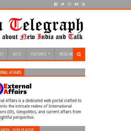
GY
AUTO
FEATURES
MEGA MENU
RNAL AFFAIRS
nal Affairs is a dedicated web portal crafted to
into the intricate realms of International
ions (IR), Geopolitics, and current affairs from
sightful perspective.
EARTH - LESS PLASTIC -