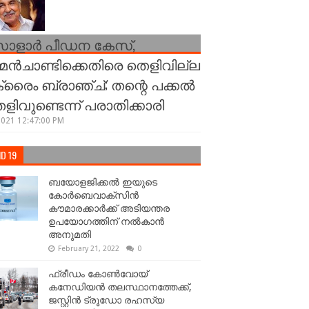
ോളാർ പീഡന കേസ്,
്മൻചാണ്ടിക്കെതിരെ തെളിവില്ല
ക്രൈം ബ്രാഞ്ച്; തന്റെ പക്കൽ
ളിവുണ്ടെന്ന് പരാതിക്കാരി
2021 12:47:00 PM
D 19
ബയോളജിക്കല്‍ ഇയുടെ
കോര്‍ബെവാക്സിൻ
കൗമാരക്കാർക്ക് അടിയന്തര
ഉപയോഗത്തിന് നൽകാൻ
അനുമതി
February 21, 2022
0
ഫ്രീഡം കോണ്‍വോയ്
കനേഡിയന്‍ തലസ്ഥാനത്തേക്ക്,
ജസ്റ്റിൻ ട്രൂഡോ രഹസ്യ