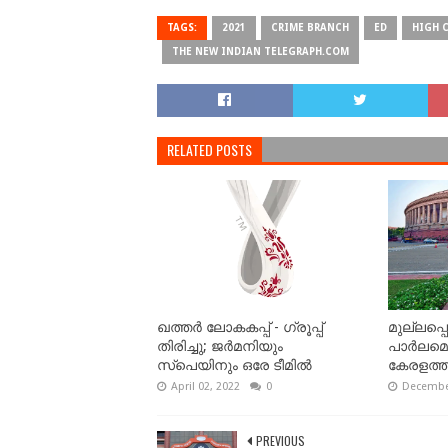
TAGS:
2021
CRIME BRANCH
ED
HIGH 
THE NEW INDIAN TELEGRAPH.COM
RELATED POSTS
ഖത്തര്‍ ലോകകപ്പ് - ഗ്രൂപ്പ്
മുല്ലപ്പ
തിരിച്ചു; ജര്‍മനിയും
പാർലമെ
സ്‌പെയിനും ഒരേ ടീമിൽ
കേരളത്
April 02, 2022
0
December
PREVIOUS