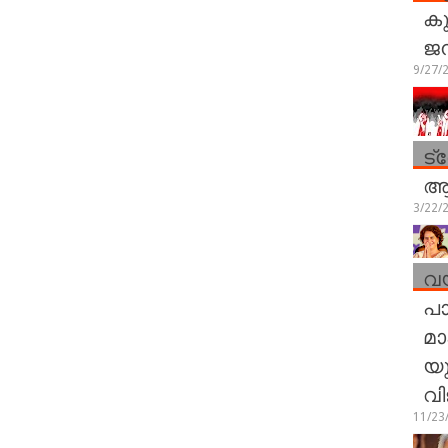
കു
ജ
9/27/
ട്
ആര
3/22/
വയ
പാ
മാ
യു
വി
11/23