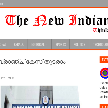
IONS
IONAL
KERALA
EDITORIAL
SPORTS
POLITICS
TECHNOLO
്രാഞ്ച് കേസ് തുടരാം -
EXTE
0 PM
0
Exter
delve 
Relat
an in
LEA 