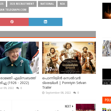
SIS
ISIS RECRUITMENT
NATIONAL
NIA
IAN TELEGRAPH.COM
ഷ് രാജ്ഞി എലിസബത്ത്
പൊന്നിയിൻ സെൽവൻ
ച്ചു (1926 - 2022)
ട്രെയ്‌ലർ | Ponniyin Selvan
Trailer
r 09, 2022
0
September 08, 2022
0
POLI
NEXT