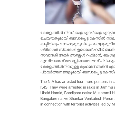
കേരളത്തിൽ നിന്ന് ഐ എസ് ഐ എസ്സിലേക്
ചെയ്തതുമായി ബന്ധപ്പെട്ട കേസില്‍ നാ
കശ്മീരിലും ബെംഗളൂരുവിലും മംഗളൂരുവില
ശ്രീനഗര്‍ സ്വദേശി ഉബൈദ് ഹമീദ്, ബന്ദിപ
സ്വദേശി അമര്‍ അബ്ദുള്‍ റഹ്‌മാന്‍, ബംഗള
എന്നിവരാണ് അറസ്റ്റിലായതെന്ന് പിടിഐ വാ
കേരളത്തില്‍നിന്നുള്ള മുഹമ്മദ് അമീന്‍ 
പ്രവര്‍ത്തനങ്ങളുമായി ബന്ധപ്പെട്ട കേസില
The NIA has arrested four more persons in co
ISIS. They were arrested in raids in Jammu 
Ubaid Hamid, Bandipora native Musammil H
Bangalore native Shankar Venkatesh Perumal
in connection with terrorist activities led 