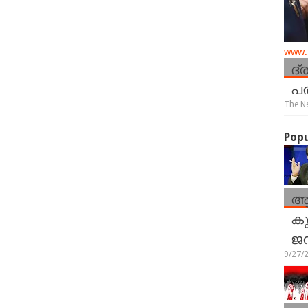
www.t
ദ്
പത
The N
Popu
ആ
കു
ജ
9/27/