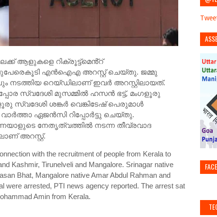
Tweet
ASS
ക് ആളുകളെ റിക്രൂട്ട്‌മെൻ്റ്
ലുപേരെകൂടി എന്‍ഐഎ അറസ്റ്റ് ചെയ്തു. ജമ്മു
ും നടത്തിയ റെയ്ഡിലാണ് ഇവര്‍ അറസ്റ്റിലായത്.
്പോര സ്വദേശി മുസമ്മില്‍ ഹസന്‍ ഭട്ട്, മംഗളൂരു
ൂരു സ്വദേശി ശങ്കര്‍ വെങ്കിടേഷ് പെരുമാള്‍
ര്‍ത്താ ഏജന്‍സി റിപ്പോര്‍ട്ടു ചെയ്തു.
എന്നയാളുടെ നേതൃത്വത്തില്‍ നടന്ന തീവ്രവാദ
ാണ് അറസ്റ്റ്.
nnection with the recruitment of people from Kerala to
and Kashmir, Tirunelveli and Mangalore. Srinagar native
FAC
asan Bhat, Mangalore native Amar Abdul Rahman and
 were arrested, PTI news agency reported. The arrest sat
by Mohammad Amin from Kerala.
TE