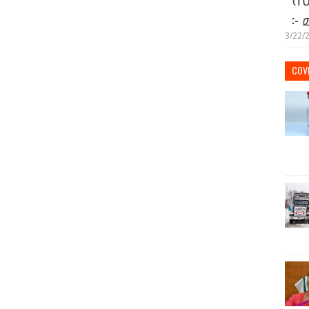
:-
3/22/
COVI