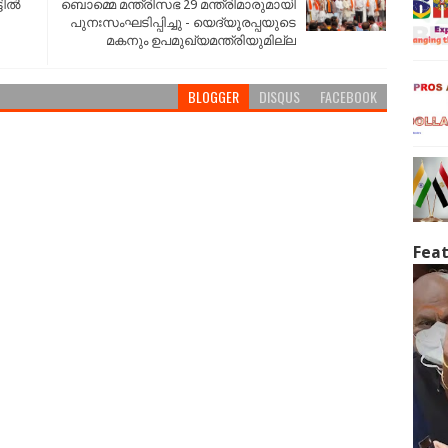
ില്‍
ബൊമ്മെ മന്ത്രിസഭ 29 മന്ത്രിമാരുമായി
പുനഃസംഘടിപ്പിച്ചു - യെദ്യൂരപ്പയുടെ
മകനും ഉപമുഖ്യമന്ത്രിയുമില്ല
BLOGGER
DISQUS
FACEBOOK
Feat