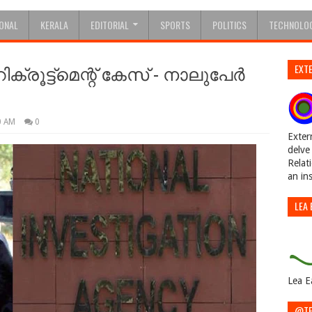
IONAL
KERALA
EDITORIAL
SPORTS
POLITICS
TECHNOLO
ട്ട്‌മെന്റ് കേസ് - നാലുപേര്‍
EXTE
0 AM
0
Exter
delve 
Relat
an in
LEA 
Lea E
@TE