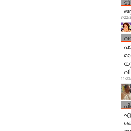
ട്
ആര
3/22/
വയ
പാ
മാ
യു
വി
11/23
പി
ഏറ
കെ
സമ