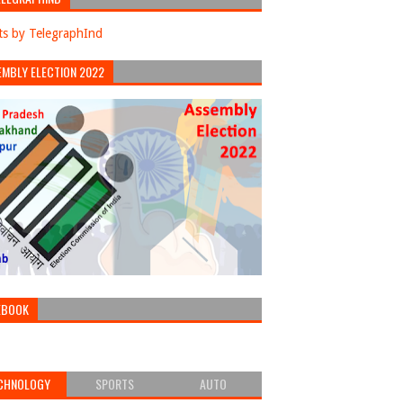
s by TelegraphInd
EMBLY ELECTION 2022
EBOOK
CHNOLOGY
SPORTS
AUTO