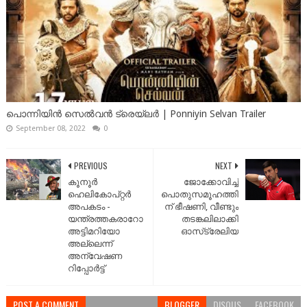
പൊന്നിയിൻ സെൽവൻ ട്രെയ്‌ലർ | Ponniyin Selvan Trailer
September 08, 2022
0
PREVIOUS
NEXT
കൂനൂര്‍
ജോക്കോവിച്ച്
ഹെലികോപ്റ്റര്‍
പൊതുസമൂഹത്തി
അപകടം -
ന് ഭീഷണി, വീണ്ടും
യന്ത്രത്തകരാറോ
തടങ്കലിലാക്കി
അട്ടിമറിയോ
ഓസ്‌ട്രേലിയ
അല്ലെന്ന്
അന്വേഷണ
റിപ്പോര്‍ട്ട്
POST A COMMENT
BLOGGER
DISQUS
FACEBOOK