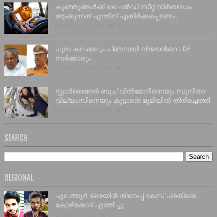
കുഞ്ഞുങ്ങൾക്ക് ചൈൽഡ് സീറ്റ് നിർബന്ധം
ആക്കുന്നത് എന്തിന് എതിർക്കപ്പെടണം.
October 11, 2024
0
പൂരം കലക്കലും പിണറായി വിജയൻറെ LDF
സർക്കാരും
September 28, 2024
0
സ്റ്റാർലൈനർ ബുച് വിൽമോറിനെയും സുനിതാ
വില്യംസിനെയും കൂട്ടാതെ ഭൂമിയിൽ തിരിച്ചെത്തി
September 09, 2024
0
SEARCH
REGIONAL
എലത്തൂർ ട്രെയിൻ തീവെപ്പ് കേസ് പ്രതിയെ
കോഴിക്കോട് എത്തിച്ചു
April 06, 2023
0