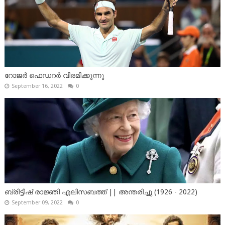
റോജർ ഫെഡറർ വിരമിക്കുന്നു
September 16, 2022
0
ബ്രിട്ടീഷ് രാജ്ഞി എലിസബത്ത് || അന്തരിച്ചു (1926 - 2022)
September 09, 2022
0