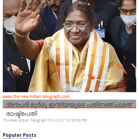
www.the new indian telegraph.com
ദ്രൗപദി മുർമു ഇന്ത്യയുടെ പതിനഞ്ചാമത്
രാഷ്ട്രപതി
The New Indian Telegraph
7/21/2022 10:30:00 PM
Popular Posts