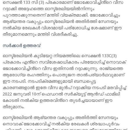
സെക്ഷൻ 133 സി (3) പ്രകാരമാണ് ജോക്കോവിച്ചിൻ്റെ വീസ
റദ്ദാക്കി അദ്ദേഹത്തെ ഓസ്ട്രേലിയയിൽനിന്നും
പുറത്താക്കുന്നതെന്ന് മന്ത്രി വ്യക്തമാക്കി. ജോക്കോവിച്ചും
ആഭ്യന്തര വകുപ്പും ഓസ്ട്രേലിയൻ അതിർത്തി സേനയും
നൽകിയ രേഖകൾ വിശദമായി പരിശോധിച്ച ശേഷമാണ് ഈ
തീരുമാനമെന്നും മന്ത്രി വിശദീകരിച്ചു.
സർക്കാർ ഉത്തരവ്
ഓസ്ട്രേലിയൻ കുടിയേറ്റ നിയമത്തിലെ സെക്ഷൻ 133C(3)
പ്രകാരം എൻ്റെ സവിശേഷാധികാരം പ്രയോഗിച്ച് നൊവാക്
ജോക്കോവിച്ചിൻ്റെ വീസ ഇതിനാൽ റദ്ദാക്കുന്നു. രാജ്യത്തെ
ആരോഗ്യ രംഗത്തിനും പൊതുജന താൽപര്യാർഥവുമാണ്
ഈ നടപടി. നടപടിക്രമങ്ങളുമായി ബന്ധപ്പെട്ട
കാരണങ്ങളാൽ ഇതേ വീസ മുൻപ് റദ്ദാക്കിയ നടപടി മരവിപ്പിച്ച്
2022 ജനുവരി 10ന് ഫെഡറൽ സർക്യൂട്ട് ആൻഡ് ഫാമിലി
കോടതി നൽകിയ ഉത്തരവിൻ്റെ തുടർച്ചയായാണ് ഈ
തീരുമാനം.
ഓസ്ട്രേലിയൻ ആഭ്യന്തര വകുപ്പും അതിർത്തി സേനയും
നൊവാക് ജോക്കോവിച്ച് നൽകിയ രേഖകൾ ശ്രദ്ധാപൂർവം