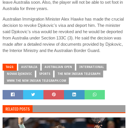
leave Australia soon. Also, the player will not be able to set foot in
Australia for three years.
Australian Immigration Minister Alex Hawke has made the crucial
decision to revoke Djokovic's visa and deport him. The minister
said Djokovic's visa would be revoked and he would be deported
from Australia under Section 133C (3). He said the decision was
made after a detailed review of documents provided by Djokovic,
the Interior Ministry and the Australian Border Guard.
TAGS:
AUSTRALIA
AUSTRALIAN OPEN
INTERNATIONAL
NOVAK DJOKOVIC
SPORTS
THE NEW INDIAN TELEGRAPH
WWW.THE NEW INDIAN TELEGRAPH.COM
RELATED POSTS