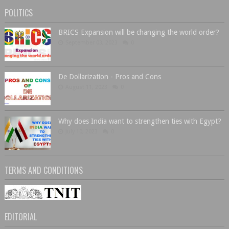
POLITICS
BRICS Expansion will be changing the world order?
September 03, 2023
0
De Dollarization - Pros and Cons
August 11, 2023
0
Why does India want to strengthen ties with Egypt?
July 10, 2023
0
TERMS AND CONDITIONS
EDITORIAL