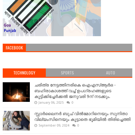
FACEBOOK
TECHNOLOGY
SPORTS
AUTO
ചരിത്ര നേട്ടത്തിനരികെ ഐഎസ്ആർഒ -
ബഹിരാകാശത്ത് വച്ച് ഉപഗ്രഹങ്ങളുടെ
കൂട്ടിക്കിച്ചേർക്കൽ ജനുവരി 9ന് നടക്കും.
January 06, 2025
0
സ്റ്റാർലൈനർ ബുച് വിൽമോറിനെയും സുനിതാ
വില്യംസിനെയും കൂട്ടാതെ ഭൂമിയിൽ തിരിച്ചെത്തി
September 09, 2024
0