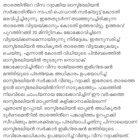
താരത്തിൻ്റെ വീസ റദ്ദാക്കിയ ഓസ്ട്രേലിയൻ
സർക്കാരിൻ്റെ നടപടി ഫെഡറൽ സർക്യൂട്ട് കോടതി
മരവിപ്പിച്ചിരുന്നു. ഇതേതുടർന്ന് തടഞ്ഞുവച്ചിരിക്കുന്ന
താരത്തെ വിട്ടയയ്ക്കാനും കോടതി ഉത്തരവിട്ടു. ഉത്തരവ്
പുറത്തിറങ്ങി 30 മിനിറ്റിനകം ജോക്കോവിച്ചിനെ
വിട്ടയയ്ക്കണമെന്നായിരുന്നു നിർദ്ദേശം. ഇതനുസരിച്ച്
ഓസ്ട്രേലിയൻ അധികൃതർ താരത്തെ വിട്ടയക്കുകയും
ചെയ്തു. എന്നാൽ കോടതി വിധിയുടെ പിൻബലത്തിൽ
ഓസ്ട്രേലിയയിൽ തുടരുന്ന നൊവാക്
ജോക്കോവിച്ചിൻ്റെ വീസ രാജ്യത്തെ ഇമിഗ്രേഷൻ
മന്ത്രിയുടെ പ്രത്യേക അധികാരം ഉപയോഗിച്ച്
ഓസ്ട്രേലിയൻ സർക്കാർ വീണ്ടും റദ്ദാക്കി. ഇതോടെ താരത്തെ
ഉടൻ ഓസ്ട്രേലിയയിൽനിന്ന് നാടുകടത്തും. ഫലത്തിൽ
നിലവിലെ ചാംപ്യനായ ജോക്കോവിച്ചിന് ഈ വർഷത്തെ
ഓസ്ട്രേലിയൻ ഓപ്പണിൽ കളിക്കാനാകില്ലെന്ന്
ഏതാണ്ട് ഉറപ്പായി. ഓസ്ട്രേലിയൻ ഓപ്പൺ അധികൃതർ
ടൂർണമെൻ്റിൽ താരത്തിൻ്റെ പങ്കാളിത്തം ഉറപ്പാക്കി
സീഡിങ്ങും മത്സരക്രമവും പ്രഖ്യാപിച്ചതിനു പിന്നാലെയാണ്
ഓസ്ട്രേലിയൻ സർക്കാർ ഇമിഗ്രേഷൻ മന്ത്രിയുടെ
സവിശേഷാധികാരം ഉപയോഗിച്ച് വീണ്ടും വീസ റദ്ദാക്കിയത്.