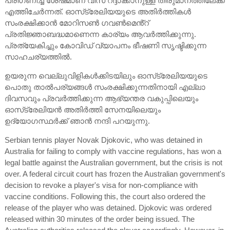
പരിഗണിച്ച ശേഷമാണ് വീസ റദ്ദാക്കാനുള്ള തീരുമാനത്തിലേക്ക്
എത്തിചേർന്നത്. ഓസ്‌ട്രേലിയയുടെ അതിർത്തികൾ
സംരക്ഷിക്കാൻ മോറിസൺ ഗവൺമെൻ്റ്
പ്രതിജ്ഞാബദ്ധമാണെന്ന കാര്യം ആവർത്തിക്കുന്നു.
പ്രത്യേകിച്ചും കോവിഡ് വ്യാപനം ഭീഷണി സൃഷ്ടിക്കുന്ന
സാഹചര്യത്തിൽ.
ഉയരുന്ന വെല്ലുവിളികൾക്കിടയിലും ഓസ്‌ട്രേലിയയുടെ
പൊതു താൽപര്യങ്ങൾ സംരക്ഷിക്കുന്നതിനായി എല്ലാ
ദിവസവും പ്രവർത്തിക്കുന്ന ആഭ്യന്തര വകുപ്പിലെയും
ഓസ്‌ട്രേലിയൻ അതിർത്തി സേനയിലെയും
ഉദ്യോഗസ്ഥർക്ക് ഞാൻ നന്ദി പറയുന്നു.
Serbian tennis player Novak Djokovic, who was detained in
Australia for failing to comply with vaccine regulations, has won a
legal battle against the Australian government, but the crisis is not
over. A federal circuit court has frozen the Australian government's
decision to revoke a player's visa for non-compliance with
vaccine conditions. Following this, the court also ordered the
release of the player who was detained. Djokovic was ordered
released within 30 minutes of the order being issued. The