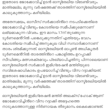
ഇതോടെ ജോക്കോവിച്ച് ഉടൻ ഓസ്ട്രേലിയ വിടേണ്ടിവരും.
മാത്രമല്ല, മൂന്നു വർഷത്തേക്ക് താരത്തിന് ഓസ്ട്രേലിയയിൽ
കാലുകുത്താനും കഴിയില്ല.
അതേസമയം, ഓസീസ് സർക്കാരിൻ്റെ നടപടിക്കെതിരെ
ജോക്കോവിച്ച് വീണ്ടും കോടതിയെ സമീപിക്കുമെന്നാണ്
ലഭ്യമാകുന്ന വിവരം. ഈ മാസം 17ന് തുടങ്ങുന്ന
ടൂർണമെൻ്റിൽ പങ്കെടുക്കുന്നതിന് എത്രയും വേഗം
കോടതിയെ സമീപിച്ച് അനുകൂല വിധി സമ്പാദിക്കാനാണ്
താരം ശ്രമിക്കുന്നത്. ഓസ്ട്രേലിയൻ ഓപ്പൺ അധികൃതർ
ടൂർണമെൻ്റിൽ താരത്തിൻ്റെ പങ്കാളിത്തം ഉറപ്പാക്കി
സീഡിങ്ങും മത്സരക്രമവും പ്രഖ്യാപിച്ചതിനു പിന്നാലെയാണ്
ഓസ്ട്രേലിയൻ സർക്കാർ ഇമിഗ്രേഷൻ മന്ത്രിയുടെ
സവിശേഷാധികാരം ഉപയോഗിച്ച് വീണ്ടും വീസ റദ്ദാക്കിയത്.
ഇതോടെ ജോക്കോവിച്ച് ഉടൻ ഓസ്ട്രേലിയ വിടേണ്ടിവരും.
മാത്രമല്ല, മൂന്നു വർഷത്തേക്ക് താരത്തിന് ഓസ്ട്രേലിയയിൽ
കാലുകുത്താനും കഴിയില്ല.
ഓസ്ട്രേലിയൻ ഇമിഗ്രേഷൻ മന്ത്രി അലക്സ് ഹോക് ആണ്
ജോക്കോവിച്ചിൻ്റെ വീസ റദ്ദാക്കി അദ്ദേഹത്തെ
നാടുകടത്താനുള്ള നിർണായക തീരുമാനം കൈക്കൊണ്ടത്.