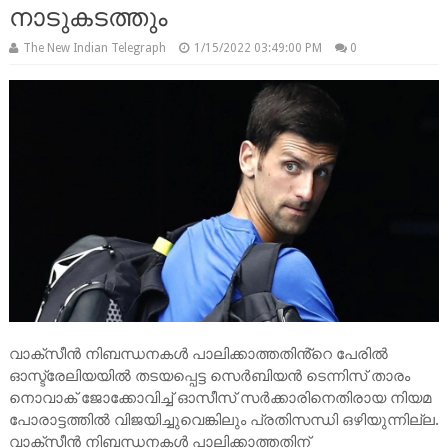
നാടുകടത്തും
The New Indian Telegraph
1/15/2022 03:49:00 PM
0
വാക്സീൻ നിബന്ധനകൾ പാലിക്കാത്തതിൻ്റെ പേരിൽ
ഓസ്ട്രേലിയയിൽ തടയപ്പെട്ട സെർബിയൻ ടെന്നിസ് താരം
നൊവാക് ജോക്കോവിച്ച് ഓസീസ് സർക്കാരിനെതിരായ നിയമ
പോരാട്ടത്തിൽ വിജയിച്ചുവെങ്കിലും പ്രതിസന്ധി ഒഴിയുന്നില്ല.
വാക്സീൻ നിബന്ധനകൾ പാലിക്കാത്തതിന്