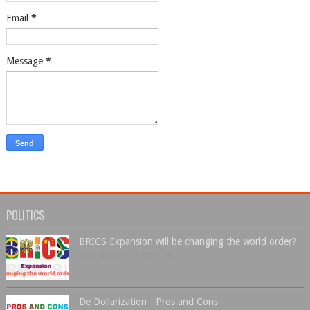
Email
*
Message
*
POLITICS
BRICS Expansion will be changing the world order?
September 03, 2023
0
De Dollarization - Pros and Cons