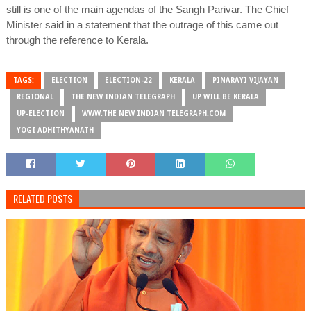
still is one of the main agendas of the Sangh Parivar. The Chief
Minister said in a statement that the outrage of this came out
through the reference to Kerala.
TAGS:
ELECTION
ELECTION-22
KERALA
PINARAYI VIJAYAN
REGIONAL
THE NEW INDIAN TELEGRAPH
UP WILL BE KERALA
UP-ELECTION
WWW.THE NEW INDIAN TELEGRAPH.COM
YOGI ADHITHYANATH
RELATED POSTS