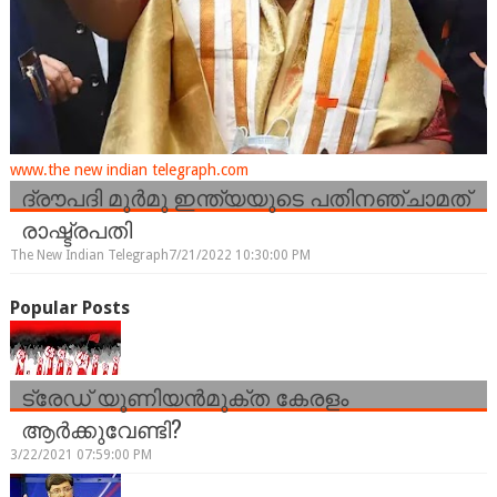
www.the new indian telegraph.com
ദ്രൗപദി മുർമു ഇന്ത്യയുടെ പതിനഞ്ചാമത്
രാഷ്ട്രപതി
The New Indian Telegraph
7/21/2022 10:30:00 PM
Popular Posts
ട്രേഡ് യൂണിയന്‍മുക്ത കേരളം
ആര്‍ക്കുവേണ്ടി?
3/22/2021 07:59:00 PM