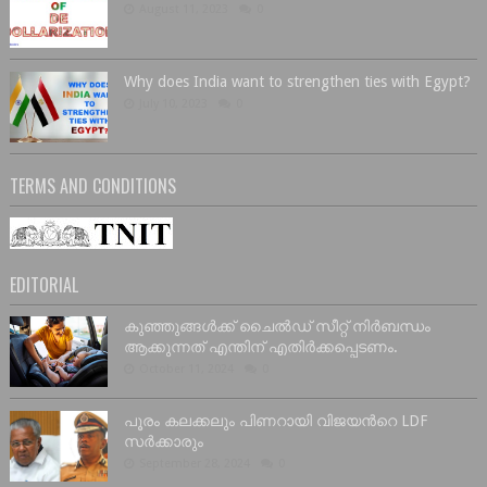
August 11, 2023
0
Why does India want to strengthen ties with Egypt?
July 10, 2023
0
TERMS AND CONDITIONS
EDITORIAL
കുഞ്ഞുങ്ങൾക്ക് ചൈൽഡ് സീറ്റ് നിർബന്ധം
ആക്കുന്നത് എന്തിന് എതിർക്കപ്പെടണം.
October 11, 2024
0
പൂരം കലക്കലും പിണറായി വിജയൻറെ LDF
സർക്കാരും
September 28, 2024
0