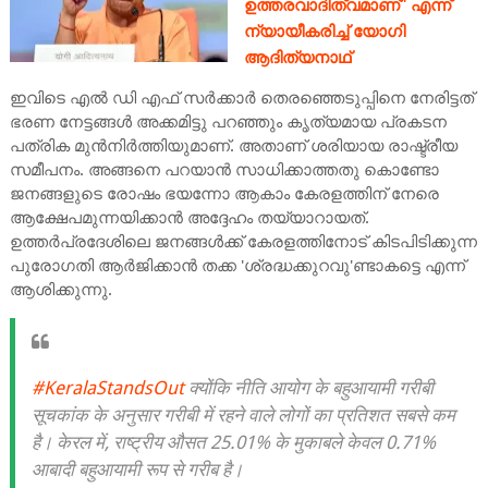
ഉത്തരവാദിത്വമാണ്" എന്ന്
ന്യായീകരിച്ച് യോഗി
ആദിത്യനാഥ്
ഇവിടെ എല്‍ ഡി എഫ് സര്‍ക്കാര്‍ തെരഞ്ഞെടുപ്പിനെ നേരിട്ടത്
ഭരണ നേട്ടങ്ങള്‍ അക്കമിട്ടു പറഞ്ഞും കൃത്യമായ പ്രകടന
പത്രിക മുന്‍നിര്‍ത്തിയുമാണ്. അതാണ് ശരിയായ രാഷ്ട്രീയ
സമീപനം. അങ്ങനെ പറയാന്‍ സാധിക്കാത്തതു കൊണ്ടോ
ജനങ്ങളുടെ രോഷം ഭയന്നോ ആകാം കേരളത്തിന് നേരെ
ആക്ഷേപമുന്നയിക്കാന്‍ അദ്ദേഹം തയ്യാറായത്.
ഉത്തര്‍പ്രദേശിലെ ജനങ്ങള്‍ക്ക് കേരളത്തിനോട് കിടപിടിക്കുന്ന
പുരോഗതി ആര്‍ജിക്കാന്‍ തക്ക 'ശ്രദ്ധക്കുറവു'ണ്ടാകട്ടെ എന്ന്
ആശിക്കുന്നു.
#KeralaStandsOut
क्योंकि नीति आयोग के बहुआयामी गरीबी
सूचकांक के अनुसार गरीबी में रहने वाले लोगों का प्रतिशत सबसे कम
है। केरल में, राष्ट्रीय औसत 25.01% के मुकाबले केवल 0.71%
आबादी बहुआयामी रूप से गरीब है।