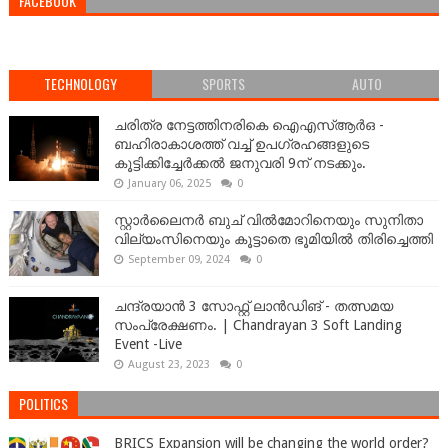
FACEBOOK
TECHNOLOGY
SPORTS
AUTO
ചരിത്ര നേട്ടത്തിനരികെ ഐഎസ്ആർഒ -
ബഹിരാകാശത്ത് വച്ച് ഉപഗ്രഹങ്ങളുടെ
കൂട്ടിക്കിച്ചേർക്കൽ ജനുവരി 9ന് നടക്കും.
January 06, 2025
0
സ്റ്റാർലൈനർ ബുച് വിൽമോറിനെയും സുനിതാ
വില്യംസിനെയും കൂട്ടാതെ ഭൂമിയിൽ തിരിച്ചെത്തി
September 09, 2024
0
ചന്ദ്രയാൻ 3 സോഫ്റ്റ് ലാൻഡിങ് - തത്സമയ
സംപ്രേക്ഷണം. | Chandrayan 3 Soft Landing
Event -Live
August 23, 2023
0
POLITICS
BRICS Expansion will be changing the world order?