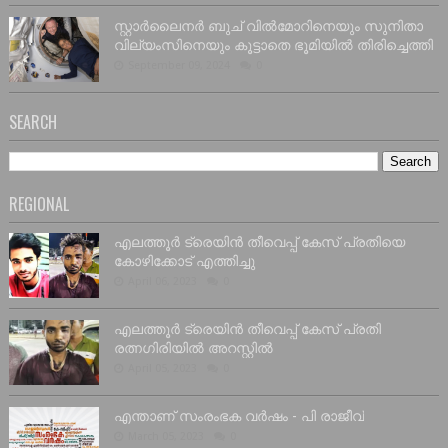
സ്റ്റാർലൈനർ ബുച് വിൽമോറിനെയും സുനിതാ
വില്യംസിനെയും കൂട്ടാതെ ഭൂമിയിൽ തിരിച്ചെത്തി
September 09, 2024
0
SEARCH
REGIONAL
എലത്തൂർ ട്രെയിൻ തീവെപ്പ് കേസ് പ്രതിയെ
കോഴിക്കോട് എത്തിച്ചു
April 06, 2023
0
എലത്തൂർ ട്രെയിൻ തീവെപ്പ് കേസ് പ്രതി
രത്നഗിരിയിൽ അറസ്റ്റിൽ
April 05, 2023
0
എന്താണ് സംരംഭക വർഷം - പി രാജീവ്
March 05, 2023
0