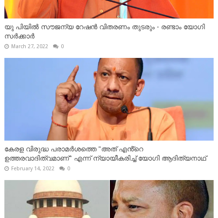
യു പിയിൽ സൗജന്യ റേഷന്‍ വിതരണം തുടരും - രണ്ടാം യോഗി
സർക്കാർ
March 27, 2022
0
കേരള വിരുദ്ധ പരാമര്‍ശത്തെ "അത് എൻ്റെ
ഉത്തരവാദിത്വമാണ്" എന്ന് ന്യായീകരിച്ച് യോഗി ആദിത്യനാഥ്
February 14, 2022
0