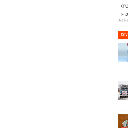
സമ
:-
3/22/
COVI