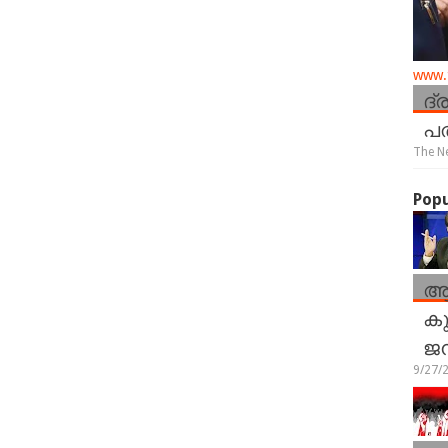
www.t
ദ്
പത
The N
Popu
ആ
കു
ജ
9/27/