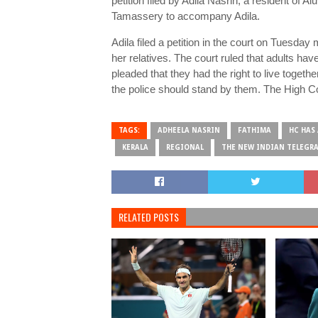
petition filed by Adila Nasrin, a resident of 
Tamassery to accompany Adila.
Adila filed a petition in the court on Tuesda
her relatives. The court ruled that adults have
pleaded that they had the right to live toget
the police should stand by them. The High C
TAGS:
ADHEELA NASRIN
FATHIMA
HC HAS
KERALA
REGIONAL
THE NEW INDIAN TELEGR
RELATED POSTS