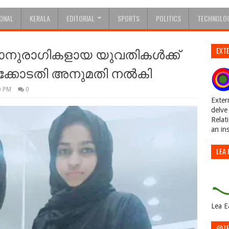
IONAL
KERALA
EDITORIAL
SPORTS
POLITICS
TECHNOLO
‍ഗാനുരാഗികളായ യുവതികൾക്ക്
EXTE
ഹൈക്കോടതി അനുമതി നൽകി
0 PM
0
Exter
delve 
Relat
an in
LEA 
Lea E
@TE