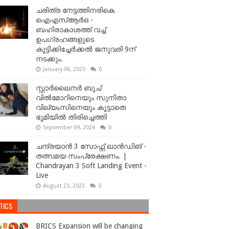
ചരിത്ര നേട്ടത്തിനരികെ
ഐഎസ്ആർഒ -
ബഹിരാകാശത്ത് വച്ച്
ഉപഗ്രഹങ്ങളുടെ
കൂട്ടിക്കിച്ചേർക്കൽ ജനുവരി 9ന്
നടക്കും.
January 06, 2025
0
സ്റ്റാർലൈനർ ബുച്
വിൽമോറിനെയും സുനിതാ
വില്യംസിനെയും കൂട്ടാതെ
ഭൂമിയിൽ തിരിച്ചെത്തി
September 09, 2024
0
ചന്ദ്രയാൻ 3 സോഫ്റ്റ് ലാൻഡിങ് -
തത്സമയ സംപ്രേക്ഷണം. |
Chandrayan 3 Soft Landing Event -
Live
August 23, 2023
0
TICS
BRICS Expansion will be changing