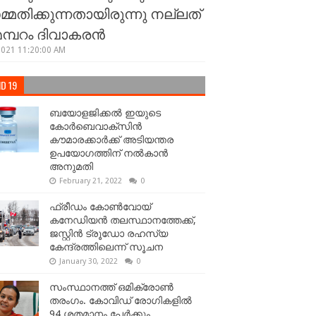
്മതിക്കുന്നതായിരുന്നു നല്ലത്
 മമ്പറം ദിവാകരന്‍
2021 11:20:00 AM
D 19
ബയോളജിക്കല്‍ ഇയുടെ
കോര്‍ബെവാക്സിൻ
കൗമാരക്കാർക്ക് അടിയന്തര
ഉപയോഗത്തിന് നൽകാൻ
അനുമതി
February 21, 2022
0
ഫ്രീഡം കോണ്‍വോയ്
കനേഡിയന്‍ തലസ്ഥാനത്തേക്ക്,
ജസ്റ്റിൻ ട്രൂഡോ രഹസ്യ
കേന്ദ്രത്തിലെന്ന് സൂചന
January 30, 2022
0
സംസ്ഥാനത്ത് ഒമിക്രോണ്‍
തരംഗം. കോവിഡ് രോഗികളിൽ
94 ശതമാനം പേർക്കും