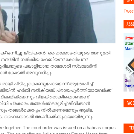
Tweet
ASS
്ക് ഒന്നിച്ചു ജീവിക്കാന്‍ ഹൈക്കോടതിയുടെ അനുമതി
സ്രിന്‍ നല്‍കിയ ഹേബിയസ് കോര്‍പസ്
ആദിലയുടെ പങ്കാളിയായ താമശേരി സ്വദേശിനി
ന്‍ കോടതി അനുവദിച്ചു.
ലമായി പിടിച്ചുകൊണ്ടുപോയെന്ന് ആരോപിച്ച്
‍ ഹര്‍ജി നല്‍കിയത്. പ്രായപൂര്‍ത്തിയായവര്‍ക്ക്
 വിലക്കില്ലെന്നും വ്യക്തമാക്കിക്കൊണ്ടാണ്
FAC
്രകാരം തങ്ങള്‍ക്ക് ഒരുമിച്ച് ജീവിക്കാന്‍
തങ്ങള്‍ക്കൊപ്പം നില്‍ക്കണമെന്നും ആദില
വാദം ഹൈക്കോടതി അംഗീകരിക്കുകയായിരുന്നു.
TE
live together. The court order was issued on a habeas corpus