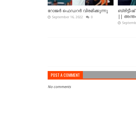
റോജർ ഫെഡറർ വിരമിക്കുന്നു
ബ്രിട്ടീ
|| അന്തരി
September 16, 2022
0
Septembe
POST A COMMENT
No comments