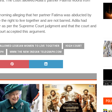
Aluva. The court allowed Adila's partner Fatima Noora from
y morning alleging that her partner Fatima was abducted by
 the right to live together and are not barred. Adila had
her as per the Supreme Court judgment and that the court and
ourt accepted this argument.
 ALLOWED LESBIAN WOMEN TO LIVE TOGETHER
HIGH COURT
APH
WWW.THE NEW INDIAN TELEGRAPH.COM
POLI