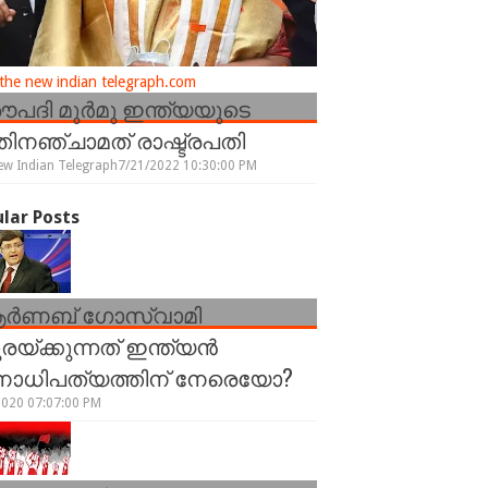
he new indian telegraph.com
രൗപദി മുർമു ഇന്ത്യയുടെ
ിനഞ്ചാമത് രാഷ്ട്രപതി
ew Indian Telegraph
7/21/2022 10:30:00 PM
lar Posts
ർണബ് ഗോസ്വാമി
രയ്ക്കുന്നത് ഇന്ത്യൻ
നാധിപത്യത്തിന് നേരെയോ?
2020 07:07:00 PM