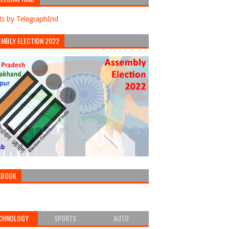
s by TelegraphInd
EMBLY ELECTION 2022
EBOOK
CHNOLOGY
SPORTS
AUTO