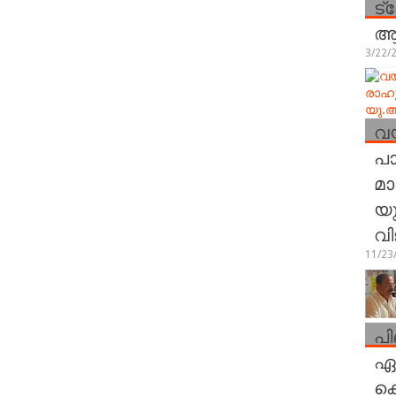
ട്
ആര
3/22/
വയ
പാ
മാ
യു
വി
11/23
പി
ഏറ
കെ