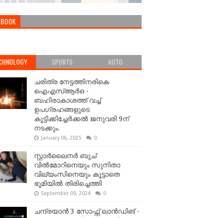
EBOOK
CHNOLOGY
SPORTS
AUTO
ചരിത്ര നേട്ടത്തിനരികെ
ഐഎസ്ആർഒ -
ബഹിരാകാശത്ത് വച്ച്
ഉപഗ്രഹങ്ങളുടെ
കൂട്ടിക്കിച്ചേർക്കൽ ജനുവരി 9ന്
നടക്കും.
January 06, 2025
0
സ്റ്റാർലൈനർ ബുച്
വിൽമോറിനെയും സുനിതാ
വില്യംസിനെയും കൂട്ടാതെ
ഭൂമിയിൽ തിരിച്ചെത്തി
September 09, 2024
0
ചന്ദ്രയാൻ 3 സോഫ്റ്റ് ലാൻഡിങ് -