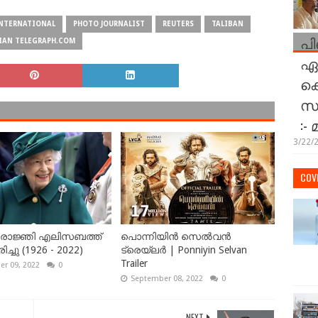
NTERNATIONAL
PHOTO JOURNALIST
REUTERS
TALIBAN
പി
IAN TELEGRAPH.COM
ഏറ
കെ
സമ
:-
3/22/
COVI
ഷ് രാജ്ഞി എലിസബത്ത്
പൊന്നിയിൻ സെൽവൻ
ച്ചു (1926 - 2022)
ട്രെയ്‌ലർ | Ponniyin Selvan
Trailer
r 09, 2022
0
September 08, 2022
0
NEXT