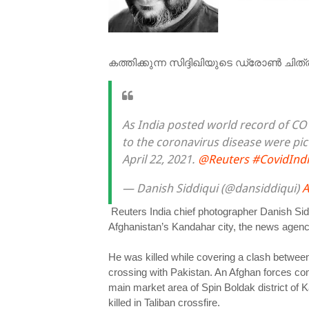
കത്തിക്കുന്ന സിദ്ദിഖിയുടെ ഡ്രോൺ ചിത്ര
As India posted world record of CO
to the coronavirus disease were pi
April 22, 2021.
@Reuters
#CovidInd
— Danish Siddiqui (@dansiddiqui)
A
Reuters India chief photographer Danish Sidd
Afghanistan’s Kandahar city, the news agenc
He was killed while covering a clash between
crossing with Pakistan. An Afghan forces com
main market area of Spin Boldak district of K
killed in Taliban crossfire.