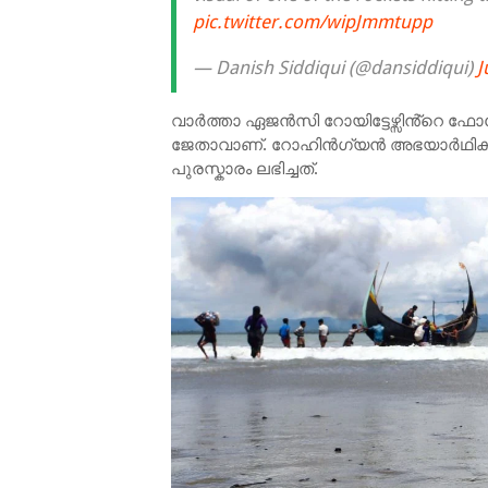
pic.twitter.com/wipJmmtupp
— Danish Siddiqui (@dansiddiqui)
J
വാർത്താ ഏജൻസി റോയിട്ടേഴ്സിൻ്റെ ഫോട്ട
ജേതാവാണ്. റോഹിൻഗ്യൻ അഭയാർഥികളുട
പുരസ്കാരം ലഭിച്ചത്.