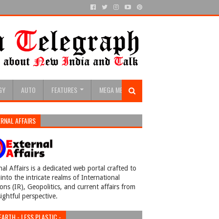
GY
AUTO
FEATURES
MEGA MENU
RNAL AFFAIRS
nal Affairs is a dedicated web portal crafted to
into the intricate realms of International
ions (IR), Geopolitics, and current affairs from
sightful perspective.
EARTH - LESS PLASTIC -