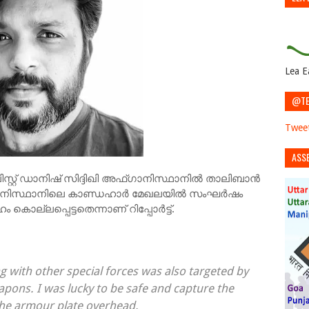
Lea E
@TE
Tweet
ASS
്റ്റ് ഡാനിഷ് സിദ്ദിഖി അഫ്ഗാനിസ്ഥാനിൽ താലിബാൻ
്ഗാനിസ്ഥാനിലെ കാണ്ഡഹാർ മേഖലയിൽ സംഘർഷം
 കൊല്ലപ്പെട്ടതെന്നാണ് റിപ്പോർട്ട്.
g with other special forces was also targeted by
pons. I was lucky to be safe and capture the
 the armour plate overhead.