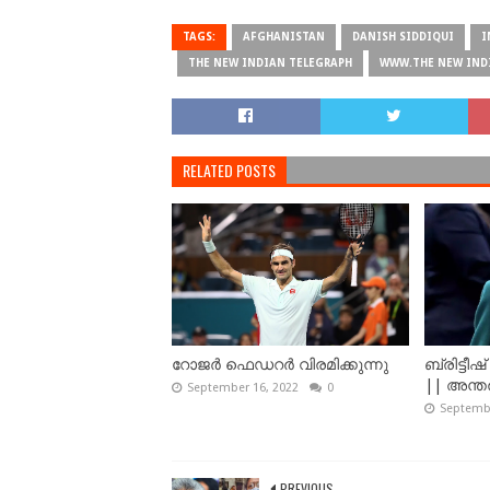
TAGS:
AFGHANISTAN
DANISH SIDDIQUI
I
THE NEW INDIAN TELEGRAPH
WWW.THE NEW IND
RELATED POSTS
റോജർ ഫെഡറർ വിരമിക്കുന്നു
ബ്രിട്ടീ
|| അന്തരി
September 16, 2022
0
Septembe
PREVIOUS