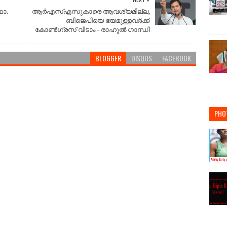
ഫാ.
ആർഎസ്എസുകാരെ ആവശ്യമില്ല,
ബിജെപിയെ ഭയമുള്ളവർക്ക്
കോൺഗ്രസ് വിടാം - രാഹുൽ ഗാന്ധി
BLOGGER
DISQUS
FACEBOOK
PHO