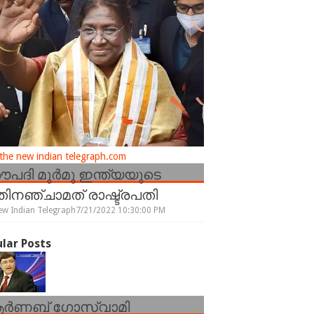
he new indian telegraph.com
രൗപദി മുർമു ഇന്ത്യയുടെ
ിനഞ്ചാമത് രാഷ്ട്രപതി
ew Indian Telegraph
7/21/2022 10:30:00 PM
lar Posts
ർണബ് ഗോസ്വാമി