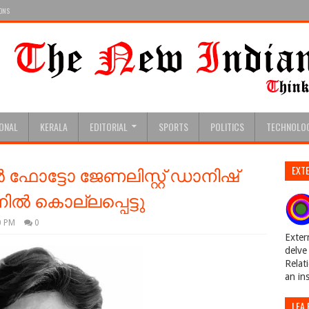
IONS
IONAL
KERALA
EDITORIAL
SPORTS
POLITICS
TECHNOLO
യൻ ഫോട്ടോ ജേണലിസ്റ്റ് ഡാനിഷ്
EXTE
ിൽ കൊല്ലപ്പെട്ടു
0 PM
0
Exter
delve 
Relat
an in
LEA 