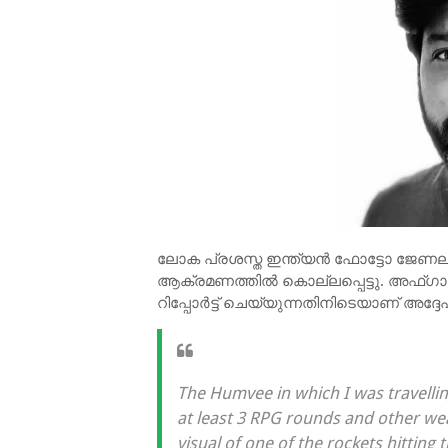
ലോക പ്രശസ്ത ഇന്ത്യൻ ഫോട്ടോ ജേണലിസ
ആക്രമണത്തിൽ കൊല്ലപ്പെട്ടു. അഫ
റിപ്പോർട്ട് ചെയ്യുന്നതിനിടെയാണ് അദ്ദേഹം
The Humvee in which I was travellin
at least 3 RPG rounds and other wea
visual of one of the rockets hitting