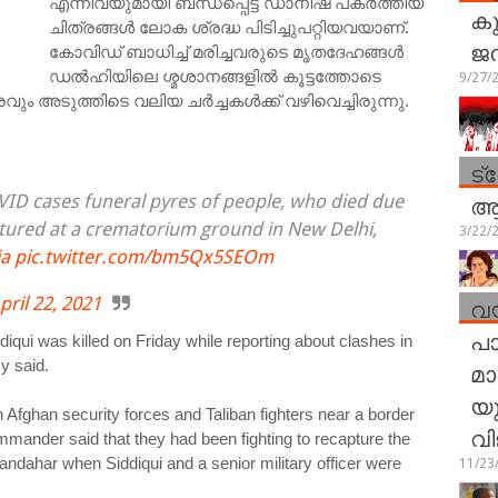
എന്നിവയുമായി ബന്ധപ്പെട്ട് ഡാനിഷ് പകർത്തിയ
കു
ചിത്രങ്ങൾ ലോക ശ്രദ്ധ പിടിച്ചുപറ്റിയവയാണ്.
ജ
കോവിഡ് ബാധിച്ച് മരിച്ചവരുടെ മൃതദേഹങ്ങൾ
ഡൽഹിയിലെ ശ്മശാനങ്ങളിൽ കൂട്ടത്തോടെ
9/27/
വും അടുത്തിടെ വലിയ ചർച്ചകൾക്ക് വഴിവെച്ചിരുന്നു.
ട്
ആര
VID cases funeral pyres of people, who died due
ctured at a crematorium ground in New Delhi,
3/22/
ia
pic.twitter.com/bm5Qx5SEOm
വയ
pril 22, 2021
പാ
iqui was killed on Friday while reporting about clashes in
മാ
y said.
യു
 Afghan security forces and Taliban fighters near a border
വി
mander said that they had been fighting to recapture the
andahar when Siddiqui and a senior military officer were
11/23