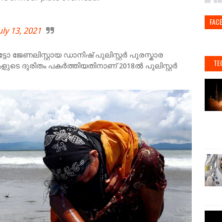
FAC
uly 13, 2021
ോ ജേണലിസ്റ്റായ ഡാനിഷ് പുലിസ്റ്റർ പുരസ്കാര
TE
െ ദുരിതം പകർത്തിയതിനാണ് 2018ൽ പുലിസ്റ്റർ