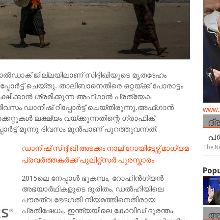
ഡാക് ജില്ലയിലാണ് സിദ്ദിഖിയുടെ മൃതദേഹം
പോർട്ട് ചെയ്തു. താലിബാനെതിരെ ഒറ്റയ്ക്ക് പോരാട്ടം
ിക്കാൻ ശ്രമിക്കുന്ന അഫ്ഗാൻ പ്രത്യേക
ിവസം ഡാനിഷ് റിപ്പോർട്ട് ചെയ്തിരുന്നു.അഫ്ഗാൻ
www.t
ദ്
ുകൾ ലക്ഷ്യം വയ്ക്കുന്നതിന്റെ ഗ്രാഫിക്
ോർട്ട് മൂന്നു ദിവസം മുൻപാണ് പുറത്തുവന്നത്.
പത
ഡാനിഷ് സിദ്ദീഖി അടക്കം നാല് റോയിട്ടേഴ്സ് മാധ്യമ
The N
പ്രവർത്തകർക്ക് പുലിറ്റ്സർ പുരസ്കാരം
Popu
2015ലെ നേപ്പാൾ ഭൂകമ്പം, റോഹിൻഗ്യൻ
അഭയാർഥികളുടെ ദുരിതം, ഡൽഹിയിലെ
പൗരത്വ ഭേദഗതി നിയമത്തിനെതിരായ
പ്രതിഷേധം, ഇന്ത്യയിലെ കോവിഡ് ദുരന്തം
ആ