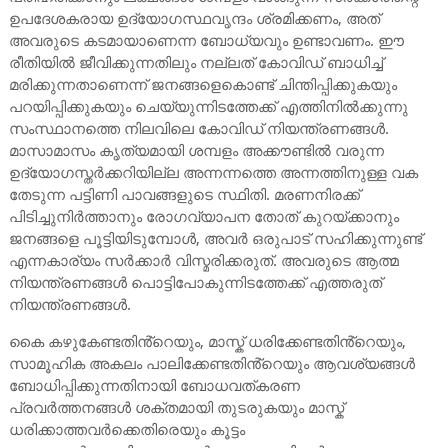
ഉപദേശകരായ ഉദ്യോഗസ്ഥവൃന്ദം ശ്രമിക്കണം, അത്
അവരുടെ കടമായാണെന്ന ബോധ്യവും ഉണ്ടാവണം. ഈ
രീതിയിൽ ജീവിക്കുന്നതിലും നല്ലത് കോവിഡ് ബാധിച്ച്
മരിക്കുന്നതാണെന്ന് ജനങ്ങളെകൊണ്ട് ചിന്തിപ്പിക്കുകയും
പറയിപ്പിക്കുകയും ചെയ്യുന്നിടത്തേക്ക് എത്തിനിൽക്കുന്നു
സംസ്ഥാനത്തെ നിലവിലെ കോവിഡ് നിയന്ത്രണങ്ങൾ.
മാസാമാസം കൃത്യമായി ശമ്പളം അക്കൗണ്ടിൽ വരുന്ന
ഉദ്യോഗസ്തർക്കറിയില്ല അന്നന്നത്തെ അന്നത്തിനുള്ള വക
തേടുന്ന പട്ടിണി പാവങ്ങളുടെ സ്ഥിതി. മരണനിരക്ക്
പിടിച്ചുനിർത്താനും രോഗവ്യാപന തോത് കുറയ്ക്കാനും
ജനങ്ങളെ പൂട്ടിയിടുമ്പോൾ, അവർ ഒരുപാട് സഹിക്കുന്നുണ്ട്
എന്നകാര്യം സർക്കാർ വിസ്മരിക്കരുത്. അവരുടെ ആത്മ
നിയന്ത്രണങ്ങൾ പൊട്ടിപോകുന്നിടത്തേക്ക് എത്തരുത്
നിയന്ത്രണങ്ങൾ.
കൈ കഴുകേണ്ടതിൻ്റെയും, മാസ്ക് ധരിക്കേണ്ടതിൻ്റെയും,
സാമൂഹിക അകലം പാലിക്കേണ്ടതിൻ്റെയും ആവശ്യങ്ങൾ
ബോധിപ്പിക്കുന്നതിനായി ബോധവത്കരണ
പ്രവർത്തനങ്ങൾ ശക്തമായി തുടരുകയും മാസ്ക്
ധരിക്കാത്തവർക്കെതിരെയും കൂട്ടം