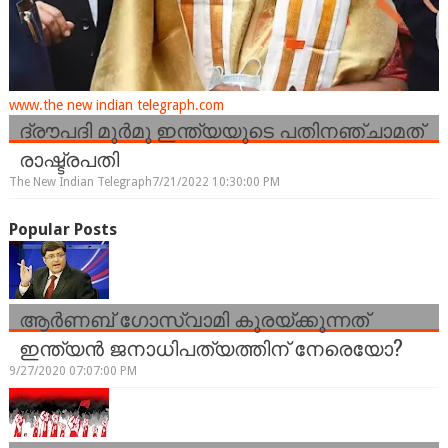
www.the new indian telegraph.com
ദ്രൗപദി മുർമു ഇന്ത്യയുടെ പതിനഞ്ചാമത്
രാഷ്ട്രപതി
The New Indian Telegraph
7/21/2022 10:30:00 PM
Popular Posts
ആർണബ് ഗോസ്വാമി കുരയ്ക്കുന്നത്
ഇന്ത്യൻ ജനാധിപത്യത്തിന് നേരെയോ?
9/27/2020 07:07:00 PM