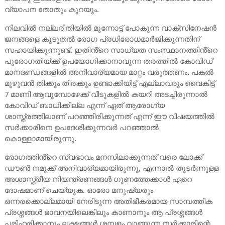
വ്യാപന തോതും കുറയും.
നിലവിൽ നല്ലരീതിയിൽ മുന്നോട്ട് പോകുന്ന വാക്സിനേഷൻ
ജനങ്ങളെ കൂടുതൽ രോഗ പ്രധിരോധമാർജിക്കുന്നതിന്
സഹായിക്കുന്നുണ്ട്. ഇതിൻ്റെ സാധ്യത സംസ്ഥാനത്തിൻ്റെ
പുരോഗതിയ്ക്ക് ഉപയോഗിക്കാനാവുന്ന തരത്തിൽ കോവിഡ്
മാനദണ്ഡങ്ങളിൽ അനിവാര്യമായ മാറ്റം വരുത്തണം. പകൽ
മുഴുവൻ തിക്കും തിരക്കും ഉണ്ടാക്കിയിട്ട് എല്ലാവരും വൈകിട്ട്
7 മാണി ആവുമ്പോഴേക്ക് വീടുകളിൽ കയറി അടച്ചിരുന്നാൽ
കോവിഡ് ബാധിക്കില്ല എന്ന് ഏത് ആരോഗ്യ
ശാസ്ത്രത്തിലാണ് പറഞ്ഞിരിക്കുന്നത് എന്ന് ഈ വിഷയത്തിൽ
സർക്കാരിനെ ഉപദേശിക്കുന്നവർ പറഞ്ഞാൽ
കൊള്ളാമായിരുന്നു.
രോഗത്തിൻ്റെ സ്വഭാവം മനസിലാക്കുന്നത് വരെ ലോക്ക്
ഡൗൺ നമുക്ക് അനിവാര്യമായിരുന്നു, എന്നാൽ തുടർന്നുള്ള
അശാസ്ത്രീയ നിയന്ത്രണങ്ങൾ ഗുണത്തേക്കാൾ ഏറെ
ദോഷമാണ് ചെയ്യുക. ഓരോ മനുഷ്യരും
ഒന്നരക്കൊല്ലമായി നേരിടുന്ന അതിഭീകരമായ സാമ്പത്തിക
പ്രശ്നങ്ങൾ ഭാവനയിലെങ്കിലും കാണാനും ആ പ്രശ്നങ്ങൾ
പരിഹരിക്കാനും ലക്ഷങ്ങൾ ശമ്പളം വാങ്ങുന്ന സർക്കാരിന്റെ