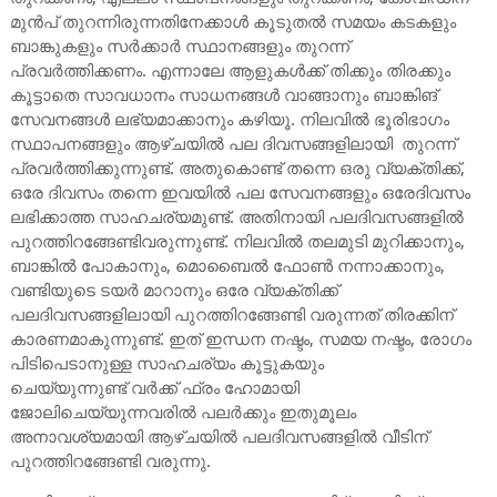
മുൻപ് തുറന്നിരുന്നതിനേക്കാൾ കൂടുതൽ സമയം കടകളും
ബാങ്കുകളും സർക്കാർ സ്ഥാനങ്ങളും തുറന്ന്
പ്രവർത്തിക്കണം. എന്നാലേ ആളുകൾക്ക് തിക്കും തിരക്കും
കൂട്ടാതെ സാവധാനം സാധനങ്ങൾ വാങ്ങാനും ബാങ്കിങ്
സേവനങ്ങൾ ലഭ്യമാക്കാനും കഴിയൂ. നിലവിൽ ഭൂരിഭാഗം
സ്ഥാപനങ്ങളും ആഴ്ചയിൽ പല ദിവസങ്ങളിലായി തുറന്ന്
പ്രവർത്തിക്കുന്നുണ്ട്. അതുകൊണ്ട് തന്നെ ഒരു വ്യക്തിക്ക്,
ഒരേ ദിവസം തന്നെ ഇവയിൽ പല സേവനങ്ങളും ഒരേദിവസം
ലഭിക്കാത്ത സാഹചര്യമുണ്ട്. അതിനായി പലദിവസങ്ങളിൽ
പുറത്തിറങ്ങേണ്ടിവരുന്നുണ്ട്. നിലവിൽ തലമുടി മുറിക്കാനും,
ബാങ്കിൽ പോകാനും, മൊബൈൽ ഫോൺ നന്നാക്കാനും,
വണ്ടിയുടെ ടയർ മാറാനും ഒരേ വ്യക്തിക്ക്
പലദിവസങ്ങളിലായി പുറത്തിറങ്ങേണ്ടി വരുന്നത് തിരക്കിന്
കാരണമാകുന്നുണ്ട്. ഇത് ഇന്ധന നഷ്ടം, സമയ നഷ്ടം, രോഗം
പിടിപെടാനുള്ള സാഹചര്യം കൂട്ടുകയും
ചെയ്യുന്നുണ്ട് വർക്ക് ഫ്രം ഹോമായി
ജോലിചെയ്യുന്നവരിൽ പലർക്കും ഇതുമൂലം
അനാവശ്യമായി ആഴ്ചയിൽ പലദിവസങ്ങളിൽ വീടിന്
പുറത്തിറങ്ങേണ്ടി വരുന്നു.