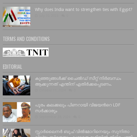
Why does India want to strengthen ties with Egypt?
July 10, 2023
0
TERMS AND CONDITIONS
EDITORIAL
കുഞ്ഞുങ്ങൾക്ക് ചൈൽഡ് സീറ്റ് നിർബന്ധം
ആക്കുന്നത് എന്തിന് എതിർക്കപ്പെടണം.
October 11, 2024
0
പൂരം കലക്കലും പിണറായി വിജയൻറെ LDF
സർക്കാരും
September 28, 2024
0
സ്റ്റാർലൈനർ ബുച് വിൽമോറിനെയും സുനിതാ