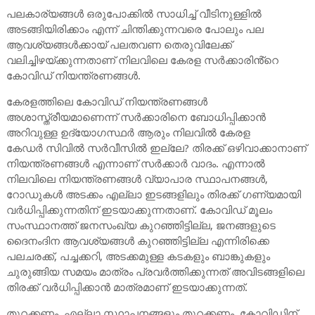
പലകാര്യങ്ങൾ ഒരുപോക്കിൽ സാധിച്ച് വീടിനുള്ളിൽ
അടങ്ങിയിരിക്കാം എന്ന് ചിന്തിക്കുന്നവരെ പോലും പല
ആവശ്യങ്ങൾക്കായ് പലതവണ തെരുവിലേക്ക്
വലിച്ചിഴയ്ക്കുന്നതാണ് നിലവിലെ കേരള സർക്കാരിൻ്റെ
കോവിഡ് നിയന്ത്രണങ്ങൾ.
കേരളത്തിലെ കോവിഡ് നിയന്ത്രണങ്ങൾ
അശാസ്ത്രീയമാണെന്ന് സർക്കാരിനെ ബോധിപ്പിക്കാൻ
അറിവുള്ള ഉദ്യോഗസ്ഥർ ആരും നിലവിൽ കേരള
കേഡർ സിവിൽ സർവീസിൽ ഇല്ലേ? തിരക്ക് ഒഴിവാക്കാനാണ്
നിയന്ത്രണങ്ങൾ എന്നാണ് സർക്കാർ വാദം. എന്നാൽ
നിലവിലെ നിയന്ത്രണങ്ങൾ വ്യാപാര സ്ഥാപനങ്ങൾ,
റോഡുകൾ അടക്കം എല്ലാ ഇടങ്ങളിലും തിരക്ക് ഗണ്യമായി
വർധിപ്പിക്കുന്നതിന് ഇടയാക്കുന്നതാണ്. കോവിഡ് മൂലം
സംസ്ഥാനത്ത് ജനസംഖ്യ കുറഞ്ഞിട്ടില്ല, ജനങ്ങളുടെ
ദൈനംദിന ആവശ്യങ്ങൾ കുറഞ്ഞിട്ടില്ല എന്നിരിക്കെ
പലചരക്ക്, പച്ചക്കറി, അടക്കമുള്ള കടകളും ബാങ്കുകളും
ചുരുങ്ങിയ സമയം മാത്രം പ്രവർത്തിക്കുന്നത് അവിടങ്ങളിലെ
തിരക്ക് വർധിപ്പിക്കാൻ മാത്രമാണ് ഇടയാക്കുന്നത്.
തുറക്കണം, എല്ലാ സ്ഥാപനങ്ങളും തുറക്കണം, കോവിഡിന്