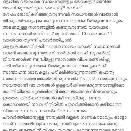
ഒട്ടുമിക്ക വ്യാപാര സ്ഥാപനങ്ങളും വൈകിട്ട് 7 മണിക്ക്
അടയ്ക്കുന്നത് മൂലം വൈകിട്ട് 5 മണിക്ക്
ശേഷം ജോലികഴിഞ്ഞുവരുന്നവർ സാധനങ്ങൾ വാങ്ങാൻ
തിക്കും തിരക്കും ഉണ്ടാക്കുന്ന സ്ഥിതിയാണ് തിരുവനന്തപുരം
അടക്കമുള്ള നഗരങ്ങളിൽ കണ്ടുവരുന്നത്. വ്യാപാര
സ്ഥാപനങ്ങൾ രാവിലെ 7 മുതൽ രാതി 10 വരെയോ 11
വരെയോ തുറന്ന് പ്രവർത്തിച്ചാൽ
ആളുകൾക്ക് തിരക്കില്ലാത്ത സമയം നോക്കി സാധനങ്ങൾ
വാങ്ങി മടങ്ങാവുന്നതാണ്. സർക്കാർ ഓഫീസുകൾക്ക്
ജീവനക്കാർക്ക് ബുദ്ധിമുട്ടുണ്ടാവാത്ത വിധം രണ്ട് ഷിഫ്റ്റ്
പരീക്ഷിക്കാവുന്നതാണ് അതുപോലെ ബാങ്കുകൾക്ക്
സായാഹ്‌ന ശാഖകളും പരീക്ഷിക്കാവുന്നതാണ്. പൊതു
ഗതാഗതതത്തെ ആശ്രയിക്കുന്നവർക്ക് പകൽ സമയങ്ങളിലും
സ്വന്തമായി വാഹനങ്ങൾ ഉള്ളവർക്ക് വൈകുന്നേരങ്ങളിലോ
രാത്രിയിലോ പുറത്തിറങ്ങി ആവശ്യങ്ങൾ നിറവേറ്റാനും
ഇത്തരം ക്രമീകരണങ്ങൾ വഴി സാധിക്കും. ഒന്നര
കൊല്ലമായി നല്ല രീതിയിൽ പ്രവർത്തിക്കാൻ കഴിയാത്ത
വ്യാപാര സ്ഥാപനങ്ങൾക്ക് അധിക നേരം
പ്രവർത്തിക്കാനുള്ള അനുമതി വളരെ ഗുണകരമാവും. ഓട്ടോ
ടാക്സി തൊഴിലാളികൾക്കും ഇത് വളരെ സഹായകമാവും.
പൊതു ഇടങ്ങളിൽ തിക്കും തിരക്കും കുറയുന്നതോടെ രോഗ