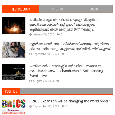
TECHNOLOGY
SPORTS
AUTO
ചരിത്ര നേട്ടത്തിനരികെ ഐഎസ്ആർഒ -
ബഹിരാകാശത്ത് വച്ച് ഉപഗ്രഹങ്ങളുടെ
കൂട്ടിക്കിച്ചേർക്കൽ ജനുവരി 9ന് നടക്കും.
January 06, 2025
0
സ്റ്റാർലൈനർ ബുച് വിൽമോറിനെയും സുനിതാ
വില്യംസിനെയും കൂട്ടാതെ ഭൂമിയിൽ തിരിച്ചെത്തി
September 09, 2024
0
ചന്ദ്രയാൻ 3 സോഫ്റ്റ് ലാൻഡിങ് - തത്സമയ
സംപ്രേക്ഷണം. | Chandrayan 3 Soft Landing
Event -Live
August 23, 2023
0
POLITICS
BRICS Expansion will be changing the world order?
September 03, 2023
0