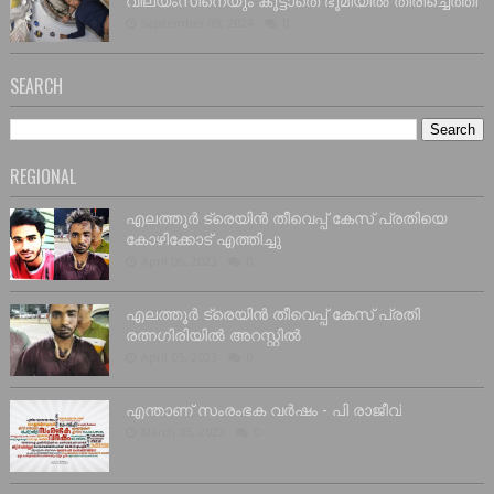
വില്യംസിനെയും കൂട്ടാതെ ഭൂമിയിൽ തിരിച്ചെത്തി
September 09, 2024
0
SEARCH
REGIONAL
എലത്തൂർ ട്രെയിൻ തീവെപ്പ് കേസ് പ്രതിയെ
കോഴിക്കോട് എത്തിച്ചു
April 06, 2023
0
എലത്തൂർ ട്രെയിൻ തീവെപ്പ് കേസ് പ്രതി
രത്നഗിരിയിൽ അറസ്റ്റിൽ
April 05, 2023
0
എന്താണ് സംരംഭക വർഷം - പി രാജീവ്
March 05, 2023
0