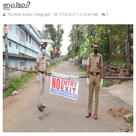
ഇല്ലേ?
The New Indian Telegraph
7/14/2021 12:16:00 AM
0