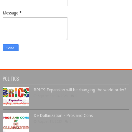
Message
*
POLITICS
BRICS Expansion will be changing the world order?
September 03, 2023
0
De Dollarization - Pros and Cons
August 11, 2023
0