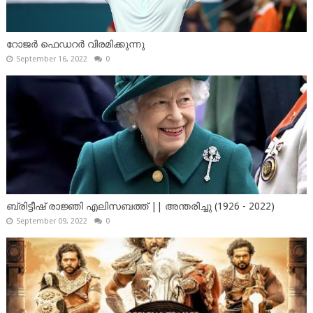
റോജർ ഫെഡറർ വിരമിക്കുന്നു
September 16, 2022
0
ബ്രിട്ടീഷ് രാജ്ഞി എലിസബത്ത് || അന്തരിച്ചു (1926 - 2022)
September 09, 2022
0