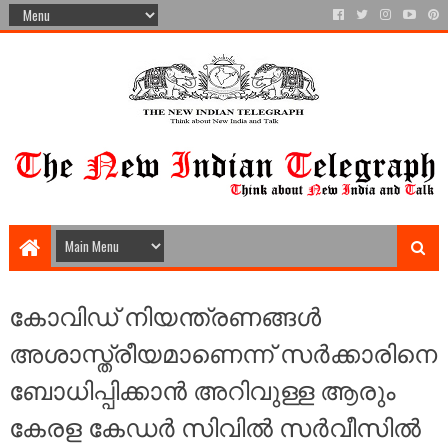
കോവിഡ് നിയന്ത്രണങ്ങൾ
അശാസ്ത്രീയമാണെന്ന് സർക്കാരിനെ
ബോധിപ്പിക്കാൻ അറിവുള്ള ആരും
കേരള കേഡർ സിവിൽ സർവീസിൽ