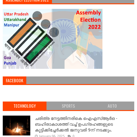
FACEBOOK
TECHNOLOGY
SPORTS
AUTO
ചരിത്ര നേട്ടത്തിനരികെ ഐഎസ്ആർഒ -
ബഹിരാകാശത്ത് വച്ച് ഉപഗ്രഹങ്ങളുടെ
കൂട്ടിക്കിച്ചേർക്കൽ ജനുവരി 9ന് നടക്കും.
January 06, 2025
0