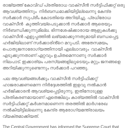
രാജ്യത്ത് കോവിഡ് പ്രതിരോധ വാക്സീൻ സർട്ടിഫിക്കറ്റ് ഒരു
ആവശ്യത്തിനും നിർബന്ധമാക്കിയിട്ടില്ലെന്നു കേന്ദ്ര
സർക്കാർ സുപ്രീം കോടതിയെ അറിയിച്ചു. പ്രധിരോധ
വാക്സീൻ കുത്തിവയ്പെടുക്കാൻ സർക്കാർ ആരെയും
നിർബന്ധിക്കുന്നുമില്ല. ഭിന്നശേഷിക്കാരായ ആളുകൾക്കു
വാക്സീൻ എളുപ്പത്തിൽ ലഭ്യമാക്കുന്നതുമായി ബന്ധപ്പെട്ട
ഹർജിയിലാണ് സർക്കാരിൻ്റെ മറുപടി. അതേസമയം,
പൊതുജനാരോഗ്യത്തിനായി എല്ലാവരും വാക്സീൻ
എടുക്കുന്നതാണ് ഏറ്റവും ഉചിതമെന്നാണു സർക്കാർ
നിലപാട്. ഇക്കാര്യം പരസ്യങ്ങളിലൂടെയും മറ്റും ജനങ്ങളെ
അറിയിക്കുന്നുണ്ടെന്നും സർക്കാർ പറഞ്ഞു.
പല ആവശ്യങ്ങൾക്കും വാക്സീൻ സർട്ടിഫിക്കറ്റ്
ഹാജരാക്കണമെന്ന നിർദ്ദേശത്തിൽ ഇളവു നൽകാൻ
ഹർജിക്കാരൻ ആവശ്യപ്പെട്ടിരുന്നു. ഇതിനോടുള്ള
പ്രതികരണമായാണ് ഏതെങ്കിലും കാര്യത്തിൽ വാക്സീൻ
സർട്ടിഫിക്കറ്റ് കർശനമാണെന്ന തരത്തിൽ മാർഗരേഖ
നൽകിയിട്ടില്ലെന്നു കേന്ദ്ര ആരോഗ്യമന്ത്രാലയം
വ്യക്തമാക്കിയത്.
The Central Government has informed the Supreme Court that