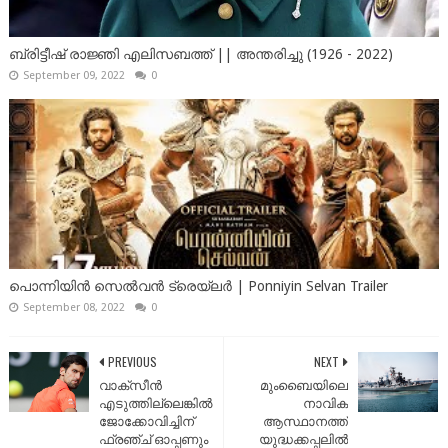
ബ്രിട്ടീഷ് രാജ്ഞി എലിസബത്ത് || അന്തരിച്ചു (1926 - 2022)
September 09, 2022
0
പൊന്നിയിൻ സെൽവൻ ട്രെയ്‌ലർ | Ponniyin Selvan Trailer
September 08, 2022
0
PREVIOUS
NEXT
വാക്സീന്‍
മുംബൈയിലെ
എടുത്തില്ലെങ്കിൽ
നാവിക
ജോക്കോവിച്ചിന്
ആസ്ഥാനത്ത്
ഫ്രഞ്ച് ഓപ്പണും
യുദ്ധക്കപ്പലിൽ