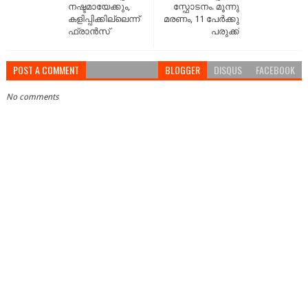
നഷ്ടമായേക്കും,
സ്ഫോടനം. മൂന്നു
കളിപ്പിക്കില്ലെന്ന്
മരണം, 11 പേർക്കു
ഫ്രാൻസ്
പരുക്ക്
POST A COMMENT
BLOGGER
DISQUS
FACEBOOK
No comments