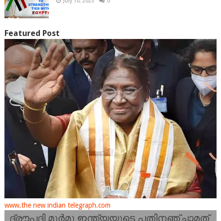
July 10, 2023
0
Featured Post
www.the new indian telegraph.com
ദ്രൗപദി മുർമു ഇന്ത്യയുടെ പതിനഞ്ചാമത്