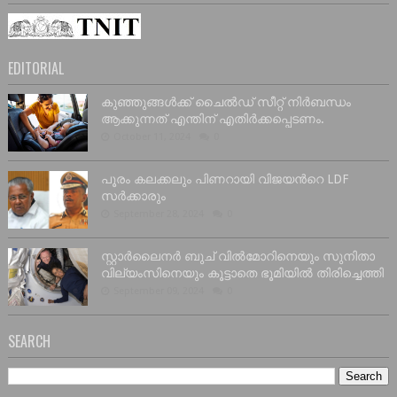
EDITORIAL
കുഞ്ഞുങ്ങൾക്ക് ചൈൽഡ് സീറ്റ് നിർബന്ധം
ആക്കുന്നത് എന്തിന് എതിർക്കപ്പെടണം.
October 11, 2024
0
പൂരം കലക്കലും പിണറായി വിജയൻറെ LDF
സർക്കാരും
September 28, 2024
0
സ്റ്റാർലൈനർ ബുച് വിൽമോറിനെയും സുനിതാ
വില്യംസിനെയും കൂട്ടാതെ ഭൂമിയിൽ തിരിച്ചെത്തി
September 09, 2024
0
SEARCH