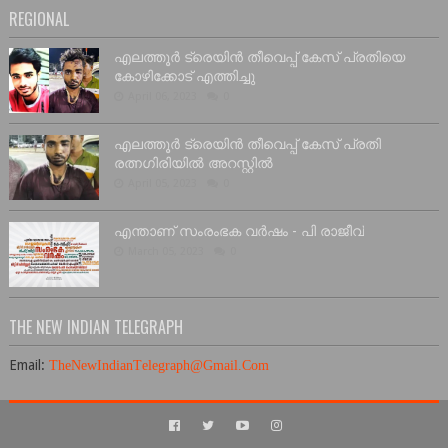
REGIONAL
എലത്തൂർ ട്രെയിൻ തീവെപ്പ് കേസ് പ്രതിയെ
കോഴിക്കോട് എത്തിച്ചു
April 06, 2023
0
എലത്തൂർ ട്രെയിൻ തീവെപ്പ് കേസ് പ്രതി
രത്നഗിരിയിൽ അറസ്റ്റിൽ
April 05, 2023
0
എന്താണ് സംരംഭക വർഷം - പി രാജീവ്
March 05, 2023
0
THE NEW INDIAN TELEGRAPH
Email:
T
he
N
ew
I
ndian
T
elegraph@
G
mail.
C
om