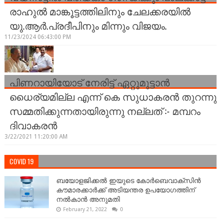
രാഹുൽ മാങ്കൂട്ടത്തിലിനും ചേലക്കരയിൽ
യു.ആർ.പ്രദീപിനും മിന്നും വിജയം.
11/23/2024 06:43:00 PM
പിണറായിയോട് നേരിട്ട് ഏറ്റുമുട്ടാന്‍
ധൈര്യമില്ല എന്ന് കെ സുധാകരന്‍ തുറന്നു
സമ്മതിക്കുന്നതായിരുന്നു നല്ലത് :- മമ്പറം
ദിവാകരന്‍
3/22/2021 11:20:00 AM
COVID 19
ബയോളജിക്കല്‍ ഇയുടെ കോര്‍ബെവാക്സിൻ
കൗമാരക്കാർക്ക് അടിയന്തര ഉപയോഗത്തിന്
നൽകാൻ അനുമതി
February 21, 2022
0