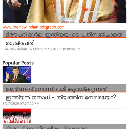
www.the new indian telegraph.com
ദ്രൗപദി മുർമു ഇന്ത്യയുടെ പതിനഞ്ചാമത്
രാഷ്ട്രപതി
The New Indian Telegraph
7/21/2022 10:30:00 PM
Popular Posts
ആർണബ് ഗോസ്വാമി കുരയ്ക്കുന്നത്
ഇന്ത്യൻ ജനാധിപത്യത്തിന് നേരെയോ?
9/27/2020 07:07:00 PM
ട്രേഡ് യൂണിയന്‍മുക്ത കേരളം