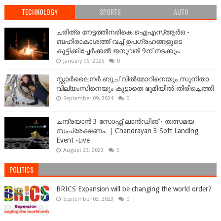
TECHNOLOGY
SPORTS
AUTO
ചരിത്ര നേട്ടത്തിനരികെ ഐഎസ്ആർഒ -
ബഹിരാകാശത്ത് വച്ച് ഉപഗ്രഹങ്ങളുടെ
കൂട്ടിക്കിച്ചേർക്കൽ ജനുവരി 9ന് നടക്കും.
January 06, 2025
0
സ്റ്റാർലൈനർ ബുച് വിൽമോറിനെയും സുനിതാ
വില്യംസിനെയും കൂട്ടാതെ ഭൂമിയിൽ തിരിച്ചെത്തി
September 09, 2024
0
ചന്ദ്രയാൻ 3 സോഫ്റ്റ് ലാൻഡിങ് - തത്സമയ
സംപ്രേക്ഷണം. | Chandrayan 3 Soft Landing
Event -Live
August 23, 2023
0
POLITICS
BRICS Expansion will be changing the world order?
September 03, 2023
0