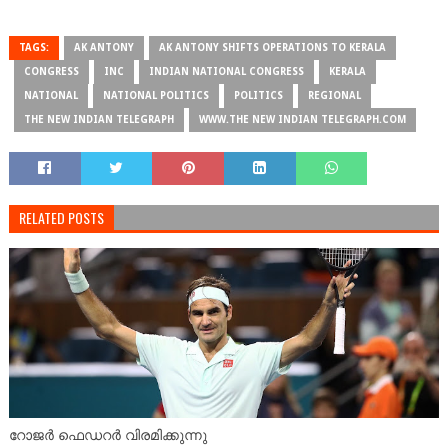
TAGS:
AK ANTONY
AK ANTONY SHIFTS OPERATIONS TO KERALA
CONGRESS
INC
INDIAN NATIONAL CONGRESS
KERALA
NATIONAL
NATIONAL POLITICS
POLITICS
REGIONAL
THE NEW INDIAN TELEGRAPH
WWW.THE NEW INDIAN TELEGRAPH.COM
RELATED POSTS
റോജർ ഫെഡറർ വിരമിക്കുന്നു