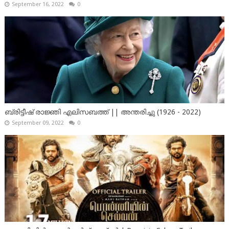
September 16, 2022
0
ബ്രിട്ടീഷ് രാജ്ഞി എലിസബത്ത് || അന്തരിച്ചു (1926 - 2022)
September 09, 2022
0