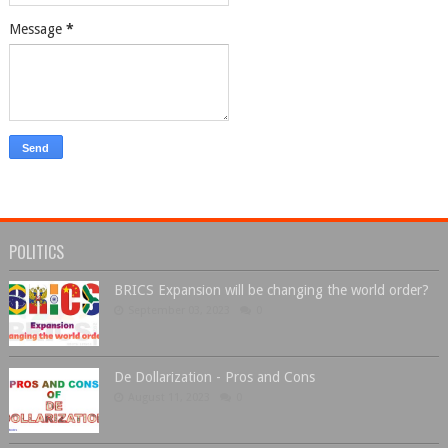
Message
*
POLITICS
BRICS Expansion will be changing the world order?
September 03, 2023
0
De Dollarization - Pros and Cons
August 11, 2023
0