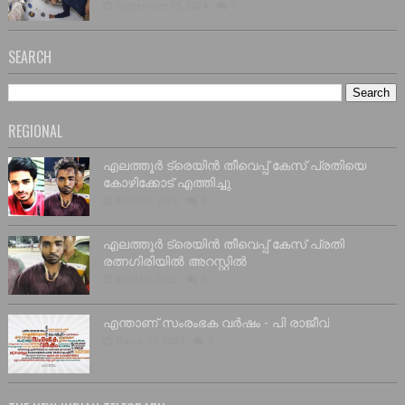
September 09, 2024
0
SEARCH
REGIONAL
എലത്തൂർ ട്രെയിൻ തീവെപ്പ് കേസ് പ്രതിയെ
കോഴിക്കോട് എത്തിച്ചു
April 06, 2023
0
എലത്തൂർ ട്രെയിൻ തീവെപ്പ് കേസ് പ്രതി
രത്നഗിരിയിൽ അറസ്റ്റിൽ
April 05, 2023
0
എന്താണ് സംരംഭക വർഷം - പി രാജീവ്
March 05, 2023
0