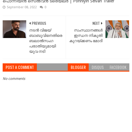
പൊന്നിയിൻ സെൽവൻ ട്രെയ്‌ലർ | Ponniyin Selvan Trailer
September 08, 2022
0
PREVIOUS
NEXT
നടൻ വിജയ്
സംസ്ഥാനങ്ങള്‍
ബാബുവിനെതിരെ
ഇന്ധന നികുതി
ബലാൽസംഗ
കുറയ്ക്കണം മോദി
പരാതിയുമായി
യുവ നടി
POST A COMMENT
BLOGGER
DISQUS
FACEBOOK
No comments