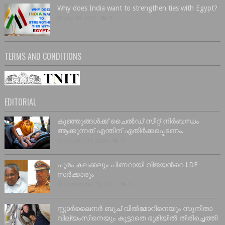
Why does India want to strengthen ties with Egypt?
July 10, 2023
0
TERMS AND CONDITIONS
EDITORIAL
കുഞ്ഞുങ്ങൾക്ക് ചൈൽഡ് സീറ്റ് നിർബന്ധം
ആക്കുന്നത് എന്തിന് എതിർക്കപ്പെടണം.
October 11, 2024
0
പൂരം കലക്കലും പിണറായി വിജയൻറെ LDF
സർക്കാരും
September 28, 2024
0
സ്റ്റാർലൈനർ ബുച് വിൽമോറിനെയും സുനിതാ
വില്യംസിനെയും കൂട്ടാതെ ഭൂമിയിൽ തിരിച്ചെത്തി