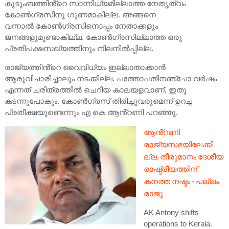
കുടുംബത്തിൻ്റെ സാന്നിധ്യമില്ലാത്ത നേതൃത്വം
കോൺഗ്രസിനു ഗുണമാകില്ല. അങ്ങനെ
വന്നാൽ കോൺഗ്രസിനൊപ്പം നേതാക്കളും
ജനങ്ങളുമുണ്ടാകില്ല. കോൺഗ്രസില്ലാത്ത ഒരു
പ്രതിപക്ഷസഖ്യത്തിനും നിലനിൽപ്പില്ല.
രാജ്യത്തിൻ്റെ വൈവിധ്യം ഇല്ലാതാക്കാൻ
ആരുവിചാരിച്ചാലും നടക്കില്ല. പത്തോപതിനഞ്ചോ വർഷം
എന്നത് ചരിത്രത്തിൽ ചെറിയ കാലയളവാണ്, ഇതു
കടന്നുപോകും. കോൺഗ്രസ് തിരിച്ചുവരുമെന്ന് ഉറച്ച
പ്രതീക്ഷയുണ്ടെന്നും എ കെ ആൻ്റണി പറഞ്ഞു.
ആൻ്റണി
രാജ്യസഭയിലേക്കി
ല്ല. തീരുമാനം ദേശീയ
രാഷ്ട്രീയത്തിന്
കനത്ത നഷ്ടം - പല്ലം
രാജു
AK Antony shifts
operations to Kerala.