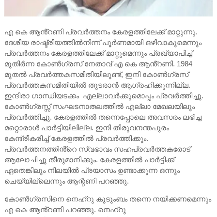
എ കെ ആൻ്റണി പ്രവർത്തനം കേരളത്തിലേക്ക് മാറ്റുന്നു.
ദേശീയ രാഷ്ട്രീയത്തിൽനിന്ന് പൂർണമായി ഒഴിവാകുമെന്നും
പ്രവർത്തനം കേരളത്തിലേക്ക് മാറ്റുമെന്നും പ്രഖ്യാപിച്ച്
മുതിർന്ന കോൺഗ്രസ് നേതാവ് എ കെ ആൻ്റണി. 1984
മുതല്‍ പ്രവര്‍ത്തകസമിതിയിലുണ്ട്, ഇനി കോൺഗ്രസ്
പ്രവർത്തകസമിതിയിൽ തുടരാൻ ആഗ്രഹിക്കുന്നില്ല.
ഇന്ദിരാ ഗാന്ധിയടക്കം എല്ലാവര്‍ക്കുമൊപ്പം പ്രവര്‍ത്തിച്ചു.
കോൺഗ്രസ്സ് സംഘടനാതലത്തിൽ എല്ലാ മേഖലയിലും
പ്രവർത്തിച്ചു. കേരളത്തിൽ തന്നെപ്പോലെ അവസരം ലഭിച്ച
മറ്റൊരാൾ പാർട്ടിയിലില്ല. ഇനി തിരുവനന്തപുരം
കേന്ദ്രീകരിച്ച് കേരളത്തിൽ പ്രവർത്തിക്കും.
പ്രവർത്തനത്തിൻ്റെ സ്വഭാവം സഹപ്രവർത്തകരോട്
ആലോചിച്ചു തീരുമാനിക്കും. കേരളത്തിൽ പാർട്ടിക്ക്
ഏതെങ്കിലും നിലയിൽ പ്രയാസം ഉണ്ടാക്കുന്ന ഒന്നും
ചെയ്യില്ലെന്നും ആന്റണി പറഞ്ഞു.
കോൺഗ്രസിനെ നെഹ്റു കുടുംബം തന്നെ നയിക്കണമെന്നും
എ കെ ആൻ്റണി പറഞ്ഞു. നെഹ്റു